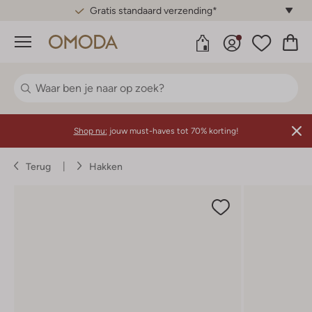
Gratis standaard verzending*
Menu
Shop nu:
jouw must-haves tot 70% korting!
Terug
Hakken