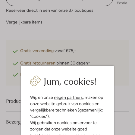
Favoriet
Reserveer direct in een van onze 37 boutiques
Vergelijkbare items
Gratis verzending
vanaf €75,-
Gratis retourneren
binnen 30 dagen*
Betaal achteraf
met Klarna
Jum, cookies!
Wij, en onze
negen partners
, maken op
Product informatie
onze website gebruik van cookies en
vergelijkbare technieken (gezamenlijk:
"cookies").
Bezorgen & retourneren
Wij gebruiken cookies om ervoor te
zorgen dat onze website goed