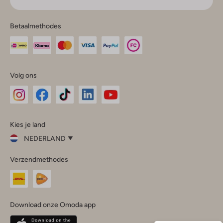
Betaalmethodes
Volg ons
Omoda
Omoda
Omoda
Omoda
Omoda
Kies je land
Instagram
Facebook
TikTok
LinkedIn
YouTube
NEDERLAND
Kies
Verzendmethodes
je
Sluit
land
Nederland
België
(Nederlands)
Download onze Omoda app
Belgique
(Français)