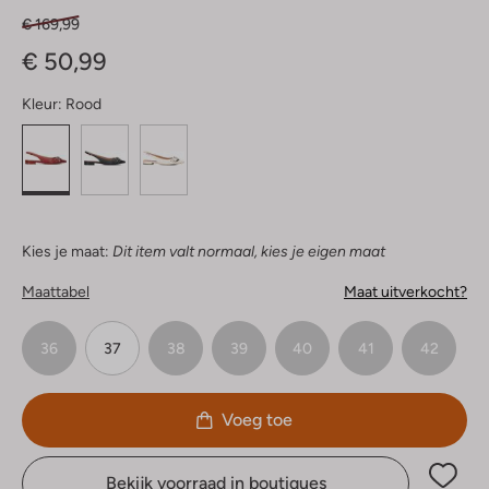
€ 169,99
€ 50,99
Kleur:
Rood
Kies je maat:
Dit item valt normaal, kies je eigen maat
Maattabel
Maat uitverkocht?
36
37
38
39
40
41
42
Voeg toe
Bekijk voorraad in boutiques