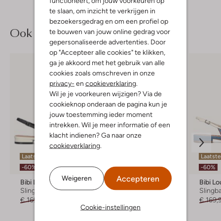
functioneert, om jouw voorkeuren op
te slaan, om inzicht te verkrijgen in
bezoekersgedrag en om een profiel op
Ook iets voor jou?
te bouwen van jouw online gedrag voor
gepersonaliseerde advertenties. Door
op "Accepteer alle cookies" te klikken,
ga je akkoord met het gebruik van alle
cookies zoals omschreven in onze
privacy-
en
cookieverklaring
.
Wil je je voorkeuren wijzigen? Via de
cookieknop onderaan de pagina kun je
jouw toestemming ieder moment
intrekken. Wil je meer informatie of een
klacht indienen? Ga naar onze
cookieverklaring
.
Laatste maten
Laatste
-50%
-60%
-60%
Accepteren
Weigeren
Bibi Lou
Lina Locchi
Bibi Lo
Slingbacks
Slingbacks
Slingb
€ 169,99
€ 67,99
€ 139,99
€ 69,99
€ 169,
Cookie-instellingen
+ meer kleuren