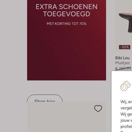
-30%
Bibi Lou
Muiltjes
€ 169,99
+ meer k
Shop hier
Wij, e
vergel
Wij ge
jouw v
profie