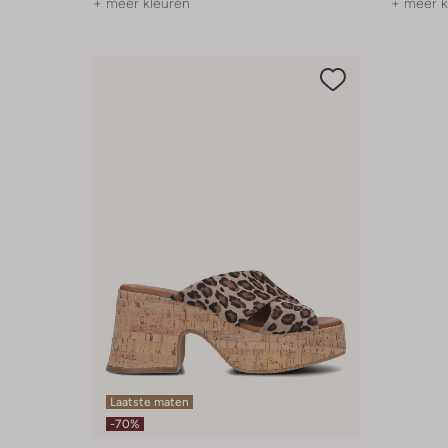
+ meer kleuren
+ meer k
Laatste maten
-70%