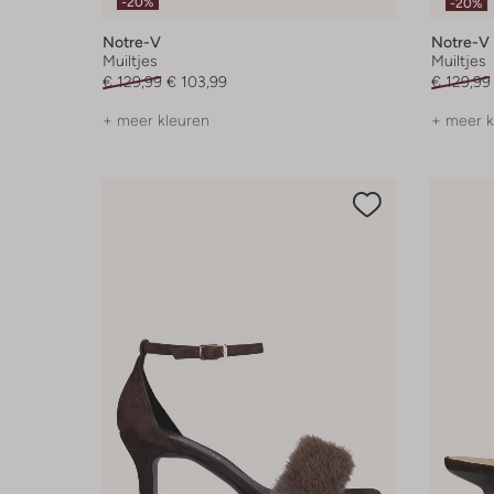
-20%
-20%
Notre-V
Notre-V
Muiltjes
Muiltjes
€ 129,99
€ 103,99
€ 129,99
+ meer kleuren
+ meer k