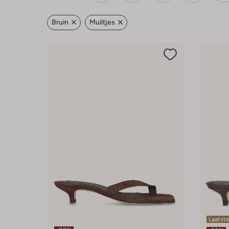
Bruin
Muiltjes
Laatst