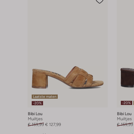
Laatste maten
-20%
-20%
Bibi Lou
Bibi Lou
Muiltjes
Muiltjes
€ 159,99
€ 127,99
€ 159,99