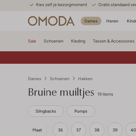
Kies zelf je bezorgmoment
Gratis standaard v
Dames
Heren
Kind
Sale
Schoenen
Kleding
Tassen & Accessoires
Dames
Schoenen
Hakken
Bruine muiltjes
19 items
Slingbacks
Pumps
Maat
36
37
38
39
40