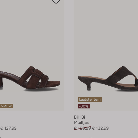
Laatste item
Nieuw
-30%
Billi Bi
Muiltjes
€ 127,99
€ 189,99
€ 132,99