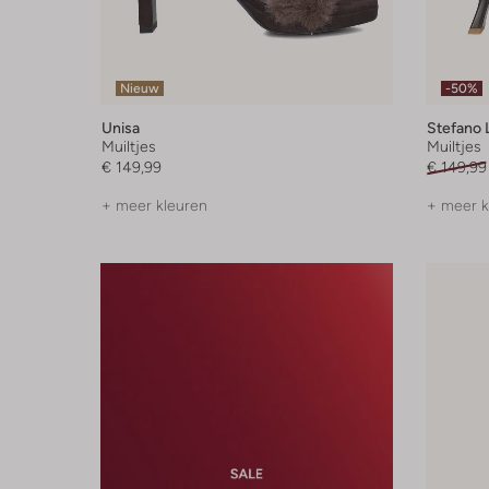
Nieuw
-50%
Unisa
Stefano 
Muiltjes
Muiltjes
€ 149,99
€ 149,99
+ meer kleuren
+ meer k