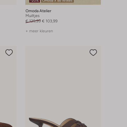
-20%
Omoda X Bo Wilkes
Omoda Atelier
Muiltjes
€ 129,99
€ 103,99
+ meer kleuren