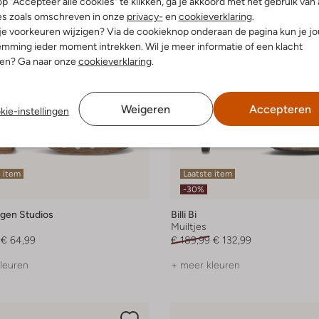
p "Accepteer alle cookies" te klikken, ga je akkoord met het gebruik van 
es zoals omschreven in onze
privacy-
en
cookieverklaring
.
 je voorkeuren wijzigen? Via de cookieknop onderaan de pagina kun je j
mming ieder moment intrekken. Wil je meer informatie of een klacht
nen? Ga naar onze
cookieverklaring
.
Weigeren
Accepteren
kie-instellingen
 item
Laatste item
-30%
gen Studios
Billi Bi
Muiltjes
€ 64,99
€ 189,99
€ 132,99
leuren
+ meer kleuren