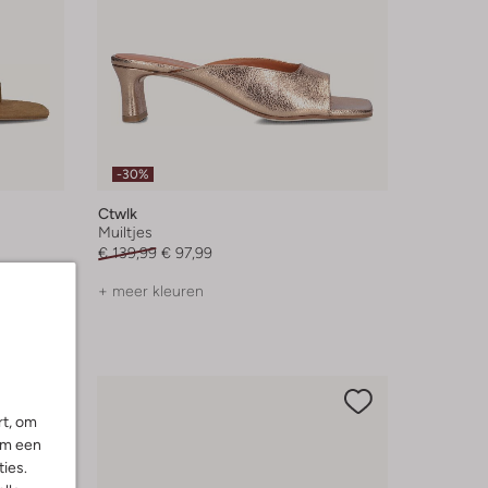
-30%
Ctwlk
Muiltjes
€ 139,99
€ 97,99
+ meer kleuren
rt, om
om een
ies.