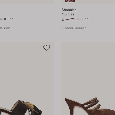
-20%
Shabbies
Muiltjes
€ 103,99
€ 139,99
€ 111,99
leuren
+ meer kleuren