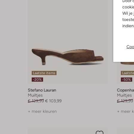
Door o
cooki
Wil je
toeste
indie
Coo
Laatste items
Laatste
-20%
-50%
Stefano Lauran
Copenha
Muiltjes
Muiltjes
€ 129,99
€ 103,99
€ 129,99
+ meer kleuren
+ meer k