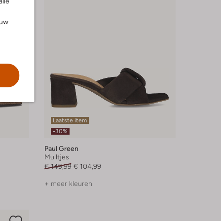
alle
ouw
Laatste item
-30%
Paul Green
Muiltjes
€ 149,99
€ 104,99
+ meer kleuren