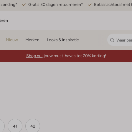
erzending*
Gratis 30 dagen retourneren*
Betaal achteraf met 
eren
Nieuw
Merken
Looks & inspiratie
Shop nu:
jouw must-haves tot 70% korting!
41
42