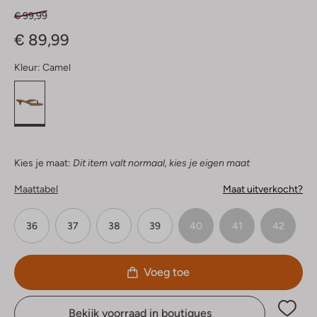
€ 99,99
€ 89,99
Kleur:
Camel
Kies je maat:
Dit item valt normaal, kies je eigen maat
Maattabel
Maat uitverkocht?
36
37
38
39
40
41
42
Voeg toe
Bekijk voorraad in boutiques