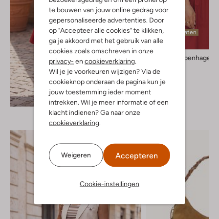
te bouwen van jouw online gedrag voor
gepersonaliseerde advertenties. Door
op "Accepteer alle cookies" te klikken,
Laatste maten
ga je akkoord met het gebruik van alle
cookies zoals omschreven in onze
Msch Copenhagen
privacy-
en
cookieverklaring
.
Top
Wil je je voorkeuren wijzigen? Via de
€ 59,99
cookieknop onderaan de pagina kun je
jouw toestemming ieder moment
Ontdek de look
intrekken. Wil je meer informatie of een
klacht indienen? Ga naar onze
cookieverklaring
.
Accepteren
Weigeren
Cookie-instellingen