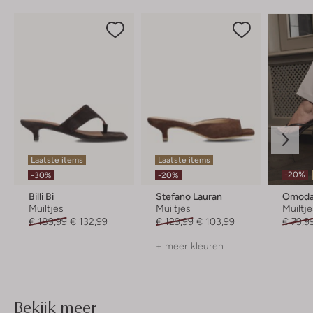
Laatste items
Laatste items
-20%
-30%
-20%
Billi Bi
Stefano Lauran
Omoda 
Muiltjes
Muiltjes
Muiltj
€ 189,99
€ 132,99
€ 129,99
€ 103,99
€ 79,9
+ meer kleuren
Bekijk meer