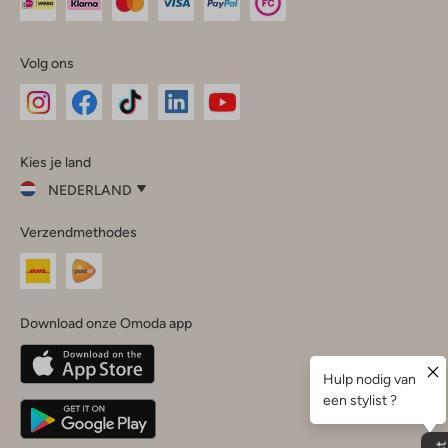
Volg ons
Omoda
Omoda
Omoda
Omoda
Omoda
Kies je land
Instagram
Facebook
TikTok
LinkedIn
YouTube
NEDERLAND
Kies
Verzendmethodes
je
Sluit
land
Nederland
België
(Nederlands)
Download onze Omoda app
Belgique
(Français)
Deutschland