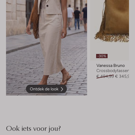
-30%
Vanessa Bruno
Crossbodytassen
€ 494,99
€ 345,99
Ontdek de look
Ook iets voor jou?