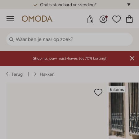
Gratis standaard verzending*
Menu
Shop nu:
jouw must-haves tot 70% korting!
Terug
Hakken
6 items