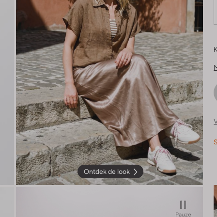
K
V
S
Ontdek de look
Pauze