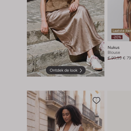
Laatste it
-20%
Nukus
Blouse
€ 99,99
€ 79
Ontdek de look