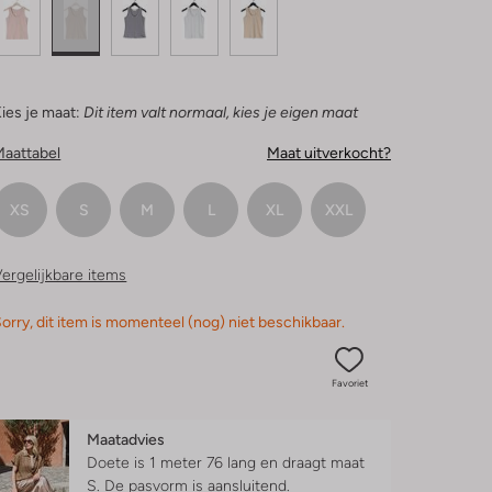
ies je maat:
Dit item valt normaal, kies je eigen maat
Maattabel
Maat uitverkocht?
XS
S
M
L
XL
XXL
ergelijkbare items
orry, dit item is momenteel (nog) niet beschikbaar.
Favoriet
Maatadvies
Doete is 1 meter 76 lang en draagt maat
S.
De pasvorm is
aansluitend
.