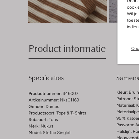
Door o
cooki
Wil je
Ont
toeste
indie
Product informatie
Coo
Specificaties
Samenst
Kleur:
Bruin
Productnummer:
346007
Patroon:
St
Artikelnummer:
Nks01169
Materiaal:
K
Gender:
Dames
Materiaalp
Productsoort:
Tops & T-Shirts
95 % Katoen
Subsoort:
Tops
Pasvorm:
A
Merk:
Nukus
Halslijn:
Ro
Model:
Steffie Singlet
Mouwlengt