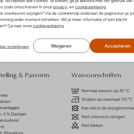
p "Accepteer alle cookies" te klikken, ga je akkoord met het gebruik van 
es zoals omschreven in onze
privacy-
en
cookieverklaring
.
 je voorkeuren wijzigen? Via de cookieknop onderaan de pagina kun je j
dek de look
Ontdek de look
mming ieder moment intrekken. Wil je meer informatie of een klacht
nen? Ga naar onze
cookieverklaring
.
Bezorgen & retourneren
Weigeren
Accepteren
kie-instellingen
elling & Pasvorm
Wasvoorschriften
Normaal wassen op 30 °C
reep
Strijken op maximaal 110 °C
atoen
ercentages:
Kan niet in de droogtromme
, 5 % Elastaan
Niet chemisch reinigen
ansluitend
Niet bleken
nd
e:
Mouwloos