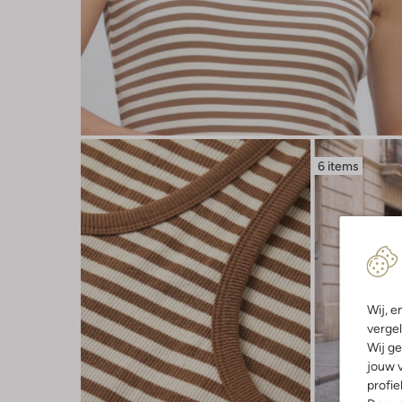
6 items
Wij, e
vergel
Wij ge
jouw v
profie