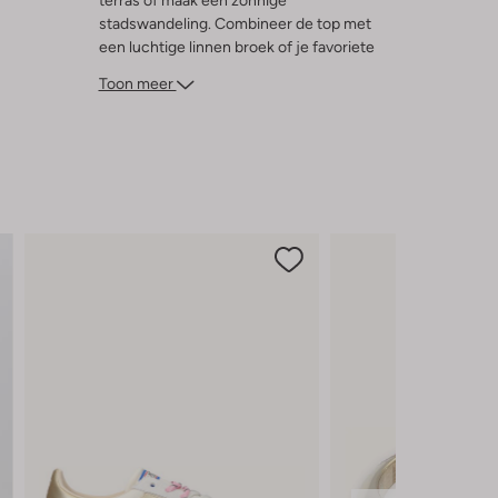
terras of maak een zonnige
stadswandeling. Combineer de top met
een luchtige linnen broek of je favoriete
high-waist shorts en creëer eenvoudig
Toon meer
een casual-chique look. De ideale basic
voor elke zonnige gelegenheid.