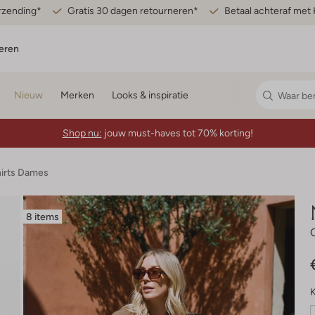
erzending*
Gratis 30 dagen retourneren*
Betaal achteraf met 
eren
Nieuw
Merken
Looks & inspiratie
Shop nu:
jouw must-haves tot 70% korting!
hirts Dames
8 items
K