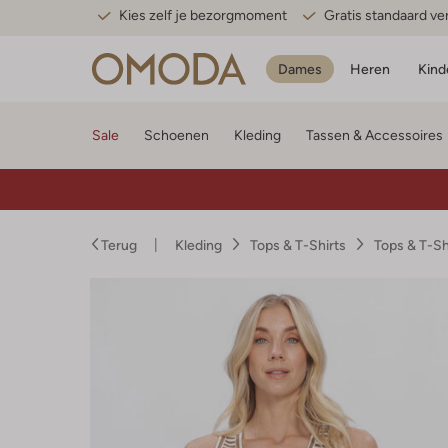
Kies zelf je bezorgmoment
Gratis standaard v
Dames
Heren
Kind
Sale
Schoenen
Kleding
Tassen & Accessoires
Terug
Kleding
Tops & T-Shirts
Tops & T-S