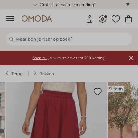
Gratis standaard verzending*
Menu
Shop nu:
jouw must-haves tot 70% korting!
Terug
Rokken
9 items