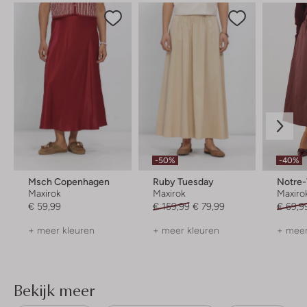
-50%
-40%
Msch Copenhagen
Ruby Tuesday
Notre
Maxirok
Maxirok
Maxiro
€ 59,99
€ 159,99
€ 79,99
€ 69,9
+ meer kleuren
+ meer kleuren
+ meer
Bekijk meer