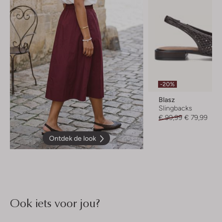
-20%
Blasz
Slingbacks
€ 99,99
€ 79,99
Ontdek de look
Ook iets voor jou?