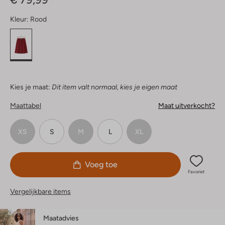
Kleur:
Rood
Kies je maat:
Dit item valt normaal, kies je eigen maat
Maattabel
Maat uitverkocht?
XS
S
M
L
XL
Voeg toe
Favoriet
Vergelijkbare items
Maatadvies