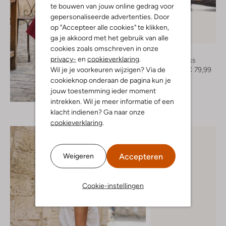
te bouwen van jouw online gedrag voor
gepersonaliseerde advertenties. Door
op "Accepteer alle cookies" te klikken,
-20%
ga je akkoord met het gebruik van alle
cookies zoals omschreven in onze
Blasz
privacy-
en
cookieverklaring
.
Slingbacks
Wil je je voorkeuren wijzigen? Via de
€ 99,99
€ 79,99
cookieknop onderaan de pagina kun je
jouw toestemming ieder moment
Ontdek de look
intrekken. Wil je meer informatie of een
klacht indienen? Ga naar onze
cookieverklaring
.
Accepteren
Weigeren
Cookie-instellingen