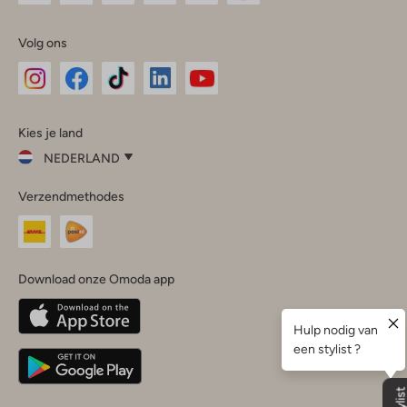
Volg ons
Omoda
Omoda
Omoda
Omoda
Omoda
Kies je land
Instagram
Facebook
TikTok
LinkedIn
YouTube
NEDERLAND
Kies
Verzendmethodes
je
Sluit
land
Nederland
België
(Nederlands)
Download onze Omoda app
Belgique
(Français)
Deutschland