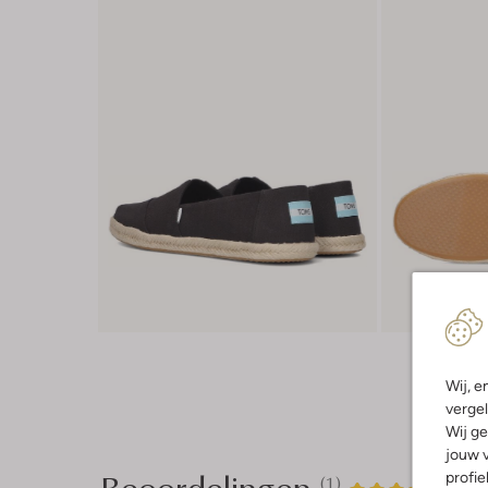
Wij, e
vergel
Wij ge
jouw v
Beoordelingen
profie
(1)