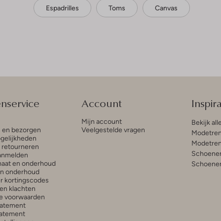
Espadrilles
Toms
Canvas
enservice
Account
Inspira
Mijn account
Bekijk all
n en bezorgen
Veelgestelde vragen
Modetren
gelijkheden
Modetren
n retourneren
Schoenen
anmelden
aat en onderhoud
Schoenen
en onderhoud
r kortingscodes
en klachten
e voorwaarden
tatement
atement