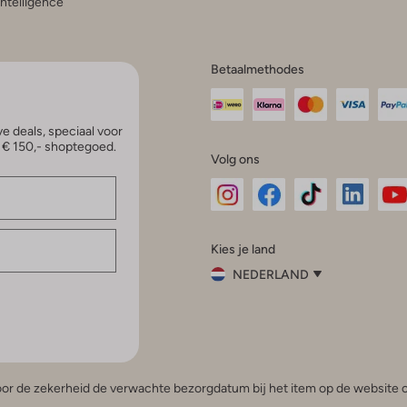
 Intelligence
Betaalmethodes
e deals, speciaal voor
p € 150,- shoptegoed.
Volg ons
Omoda
Omoda
Omoda
Omoda
Om
Kies je land
Instagram
Facebook
TikTok
LinkedI
Yo
NEDERLAND
Kies
je
Sluit
land
Nederland
België
(Nederlands)
 voor de zekerheid de verwachte bezorgdatum bij het item op de website o