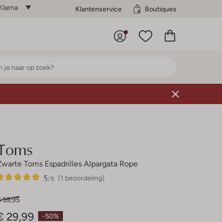
Klarna
Klantenservice
Boutiques
Toms
Zwarte Toms Espadrilles Alpargata Rope
5
1
5
/5
(1 beoordeling)
Sterren
€ 59,95
€ 29,99
-50%