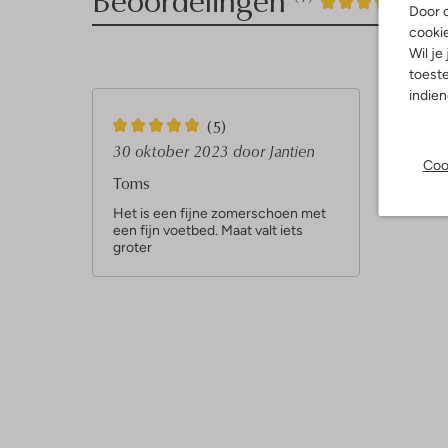
1
5
5
/5
Door o
cooki
Sterren
Wil je
toeste
indie
5
(5)
S
30 oktober 2023
door Jantien
Coo
t
Toms
e
Het is een fijne zomerschoen met
een fijn voetbed. Maat valt iets
r
groter
r
e
n