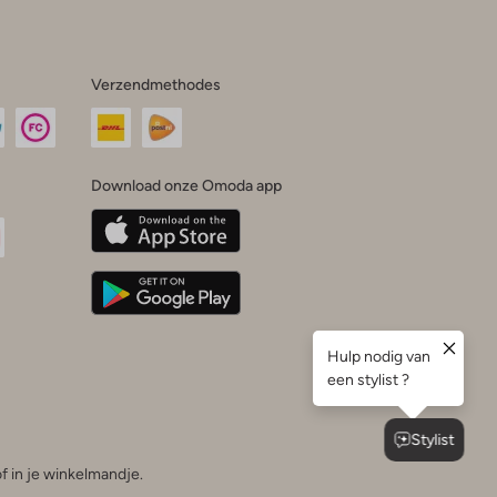
Verzendmethodes
Download onze Omoda app
oda
n
uTube
f in je winkelmandje.