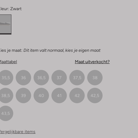
leur:
Zwart
ies je maat:
Dit item valt normaal, kies je eigen maat
Maattabel
Maat uitverkocht?
35,5
36
36,5
37
37,5
38
38,5
39
40
41
42
42,5
43,5
ergelijkbare items