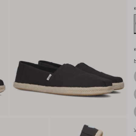
K
K
V