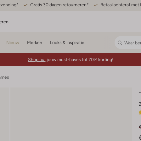
erzending*
Gratis 30 dagen retourneren*
Betaal achteraf met 
eren
Nieuw
Merken
Looks & inspiratie
Shop nu:
jouw must-haves tot 70% korting!
Dames