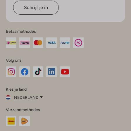
Schrijf je in
Betaalmethodes
Volg ons
Omoda
Omoda
Omoda
Omoda
Omoda
Kies je land
Instagram
Facebook
TikTok
LinkedIn
YouTube
NEDERLAND
Kies
Verzendmethodes
je
Sluit
land
Nederland