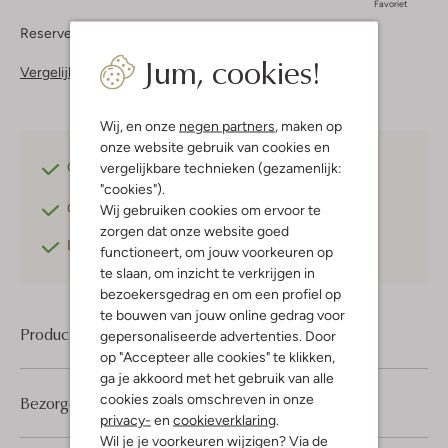
Favoriet
Reserveer direct in een van onze 37 boutiques
Jum, cookies!
Vergelijkbare items
Wij, en onze
negen partners
, maken op
onze website gebruik van cookies en
Gratis verzending
vanaf €75,-
vergelijkbare technieken (gezamenlijk:
"cookies").
Gratis retourneren
binnen 30 dagen*
Wij gebruiken cookies om ervoor te
zorgen dat onze website goed
Betaal achteraf
met Klarna
functioneert, om jouw voorkeuren op
te slaan, om inzicht te verkrijgen in
bezoekersgedrag en om een profiel op
te bouwen van jouw online gedrag voor
Product informatie
gepersonaliseerde advertenties. Door
op "Accepteer alle cookies" te klikken,
ga je akkoord met het gebruik van alle
cookies zoals omschreven in onze
Bezorgen & retourneren
privacy-
en
cookieverklaring
.
Wil je je voorkeuren wijzigen? Via de