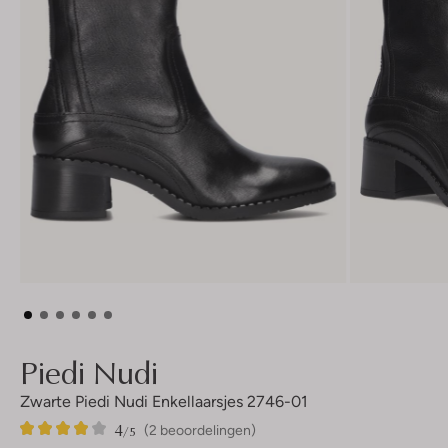
Piedi Nudi
Zwarte Piedi Nudi Enkellaarsjes 2746-01
4
2
4
/5
(2 beoordelingen)