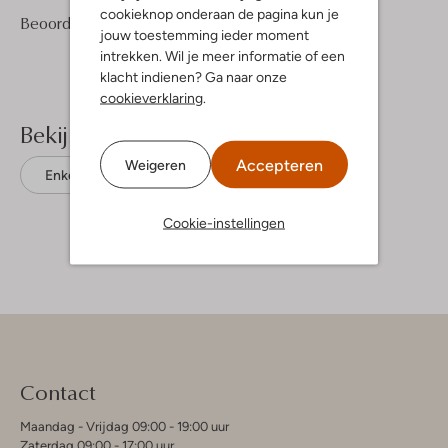
cookieknop onderaan de pagina kun je
2
4
Beoordelingen
(2)
4
/5
jouw toestemming ieder moment
Sterren
intrekken. Wil je meer informatie of een
klacht indienen? Ga naar onze
cookieverklaring
.
Bekijk meer
Accepteren
Weigeren
Enkellaarsjes
Piedi Nudi
Leer
Cookie-instellingen
Contact
Maandag - Vrijdag 09:00 - 19:00 uur
Zaterdag 09:00 - 17:00 uur