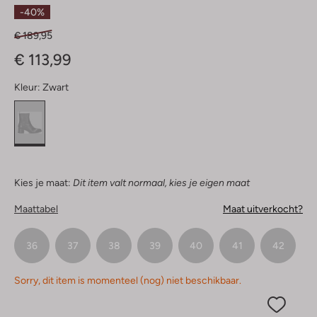
Sterren
-40%
€ 189,95
€ 113,99
Kleur:
Zwart
Kies je maat:
Dit item valt normaal, kies je eigen maat
Maattabel
Maat uitverkocht?
36
37
38
39
40
41
42
Sorry, dit item is momenteel (nog) niet beschikbaar.