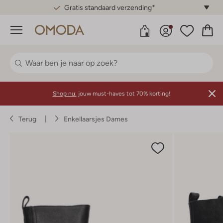
Gratis standaard verzending*
Menu
Shop nu:
jouw must-haves tot 70% korting!
Terug
Enkellaarsjes Dames