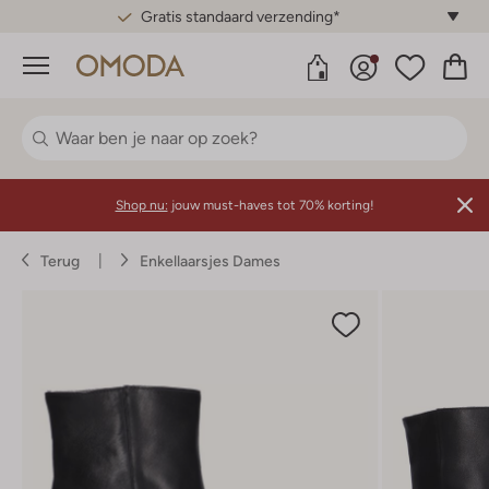
Gratis standaard verzending*
Menu
Shop nu:
jouw must-haves tot 70% korting!
Terug
Enkellaarsjes Dames