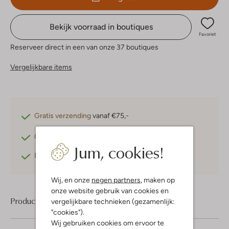
Bekijk voorraad in boutiques
Favoriet
Reserveer direct in een van onze 37 boutiques
Vergelijkbare items
Gratis verzending
vanaf €75,-
Gratis retourneren
binnen 30 dagen*
Jum, cookies!
Betaal achteraf
met Klarna
Wij, en onze
negen partners
, maken op
onze website gebruik van cookies en
Product informatie
vergelijkbare technieken (gezamenlijk:
"cookies").
Wij gebruiken cookies om ervoor te