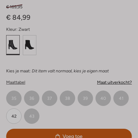
€ 169,95
€ 84,99
Kleur:
Zwart
Kies je maat:
Dit item valt normaal, kies je eigen maat
Maattabel
Maat uitverkocht?
35
36
37
38
39
40
41
42
43
Voeg toe