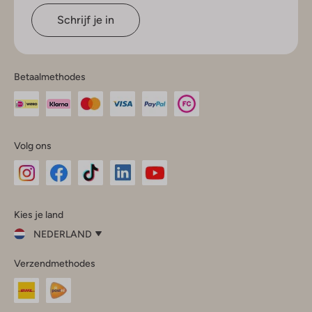
Schrijf je in
Betaalmethodes
Volg ons
Omoda
Omoda
Omoda
Omoda
Omoda
Kies je land
Instagram
Facebook
TikTok
LinkedIn
YouTube
NEDERLAND
Kies
Verzendmethodes
je
Sluit
land
Nederland