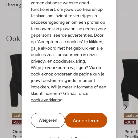
zorgen dat onze website goed
Bezorgen & retourneren
functioneert, om jouw voorkeuren op
te slaan, om inzicht te verkrijgen in
bezoekersgedrag en om een profiel op
te bouwen van jouw online gedrag voor
gepersonaliseerde advertenties. Door
Ook iets voor jou?
op "Accepteer alle cookies" te klikken,
ga je akkoord met het gebruik van alle
cookies zoals omschreven in onze
privacy-
en
cookieverklaring
.
Wil je je voorkeuren wijzigen? Via de
cookieknop onderaan de pagina kun je
jouw toestemming ieder moment
intrekken. Wil je meer informatie of een
klacht indienen? Ga naar onze
cookieverklaring
.
Laatste maten
Laatste items
Laatste
Accepteren
Weigeren
-50%
-30%
-30%
Omoda
Notre-V
Peter 
Enkellaarsjes
Enkellaarsjes
Enkell