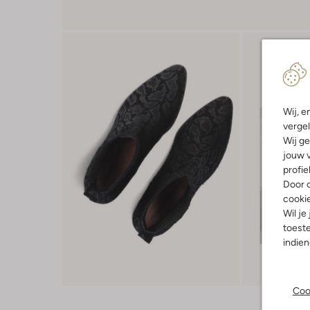
Wij, e
vergel
Wij ge
jouw v
profie
Door o
cooki
Wil je
toeste
indie
Coo