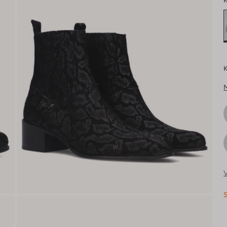
K
K
V
S