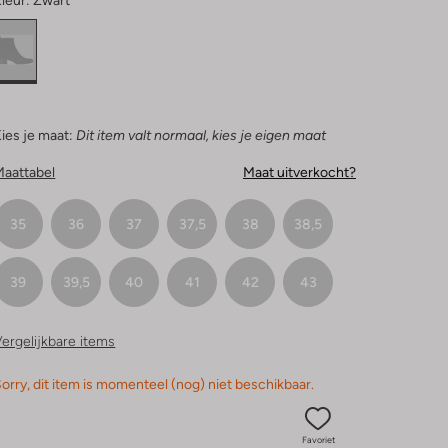
leur:
Zwart
ies je maat:
Dit item valt normaal, kies je eigen maat
Maattabel
Maat uitverkocht?
35
36
37
37,5
38
38,5
39
39,5
40
41
42
43
ergelijkbare items
orry, dit item is momenteel (nog) niet beschikbaar.
Favoriet