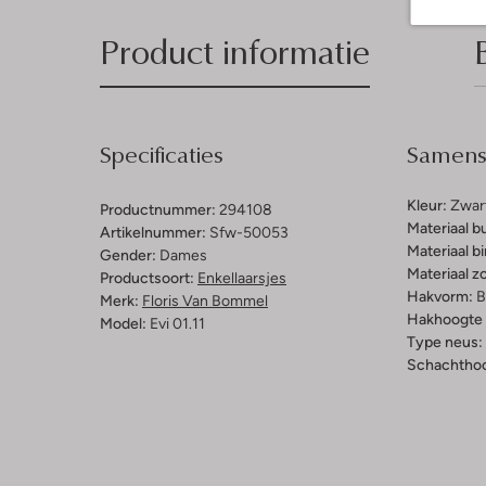
Product informatie
Specificaties
Samenst
Kleur:
Zwar
Productnummer:
294108
Materiaal b
Artikelnummer:
Sfw-50053
Materiaal b
Gender:
Dames
Materiaal zo
Productsoort:
Enkellaarsjes
Hakvorm:
B
Merk:
Floris Van Bommel
Hakhoogte 
Model:
Evi 01.11
Type neus:
Schachthoo