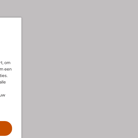
rt, om
om een
ies.
alle
ouw