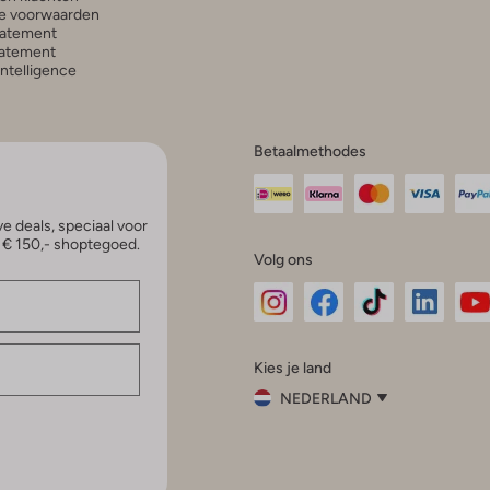
e voorwaarden
tatement
atement
 Intelligence
Betaalmethodes
e deals, speciaal voor
p € 150,- shoptegoed.
Volg ons
Omoda
Omoda
Omoda
Omoda
Om
Kies je land
Instagram
Facebook
TikTok
LinkedI
Yo
NEDERLAND
Kies
je
Sluit
land