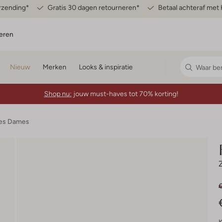
erzending*
Gratis 30 dagen retourneren*
Betaal achteraf met 
eren
Nieuw
Merken
Looks & inspiratie
Shop nu:
jouw must-haves tot 70% korting!
jes Dames