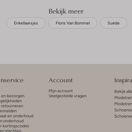
Bekijk meer
Enkellaarsjes
Floris Van Bommel
Suède
enservice
Account
Inspira
Mijn account
Bekijk all
n en bezorgen
Veelgestelde vragen
Modetren
gelijkheden
Modetren
n retourneren
Schoenen
anmelden
aat en onderhoud
Schoenen
en onderhoud
r kortingscodes
en klachten