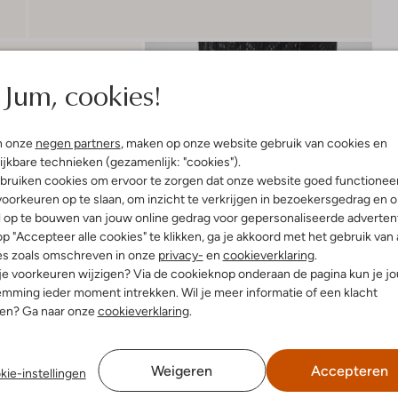
Jum, cookies!
n onze
negen partners
, maken op onze website gebruik van cookies en
ijkbare technieken (gezamenlijk: "cookies").
bruiken cookies om ervoor te zorgen dat onze website goed functionee
oorkeuren op te slaan, om inzicht te verkrijgen in bezoekersgedrag en 
l op te bouwen van jouw online gedrag voor gepersonaliseerde advertent
p "Accepteer alle cookies" te klikken, ga je akkoord met het gebruik van 
es zoals omschreven in onze
privacy-
en
cookieverklaring
.
 je voorkeuren wijzigen? Via de cookieknop onderaan de pagina kun je j
mming ieder moment intrekken. Wil je meer informatie of een klacht
nen? Ga naar onze
cookieverklaring
.
Weigeren
Accepteren
kie-instellingen