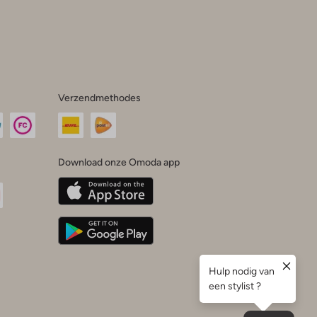
Verzendmethodes
Download onze Omoda app
oda
n
uTube