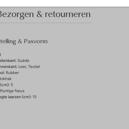
Bezorgen & retourneren
elling & Pasvorm
t
uitenkant:
Suède
innenkant:
Leer, Textiel
ol:
Rubber
lokhak
(cm):
5
Puntige Neus
gte laarzen (cm):
15