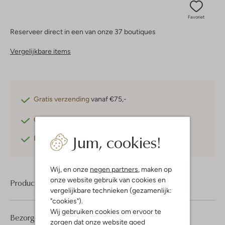
Favoriet
Reserveer direct in een van onze 37 boutiques
Vergelijkbare items
Gratis verzending
vanaf €75,-
Gratis retourneren
binnen 30 dagen*
Jum, cookies!
Betaal achteraf
met Klarna
Wij, en onze
negen partners
, maken op
onze website gebruik van cookies en
Product informatie
vergelijkbare technieken (gezamenlijk:
"cookies").
Wij gebruiken cookies om ervoor te
Bezorgen & retourneren
zorgen dat onze website goed