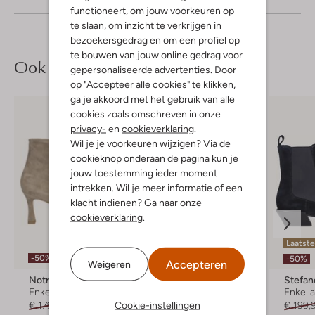
functioneert, om jouw voorkeuren op
te slaan, om inzicht te verkrijgen in
bezoekersgedrag en om een profiel op
te bouwen van jouw online gedrag voor
Ook iets voor jou?
gepersonaliseerde advertenties. Door
op "Accepteer alle cookies" te klikken,
ga je akkoord met het gebruik van alle
cookies zoals omschreven in onze
privacy-
en
cookieverklaring
.
Wil je je voorkeuren wijzigen? Via de
cookieknop onderaan de pagina kun je
jouw toestemming ieder moment
intrekken. Wil je meer informatie of een
klacht indienen? Ga naar onze
cookieverklaring
.
Laatst
-50%
Nieuw
-50%
Accepteren
Weigeren
Notre-V
Lina Locchi
Stefan
Enkellaarsjes
Enkellaarsjes
Enkell
Cookie-instellingen
€ 179,99
€ 89,99
€ 249,99
€ 199,