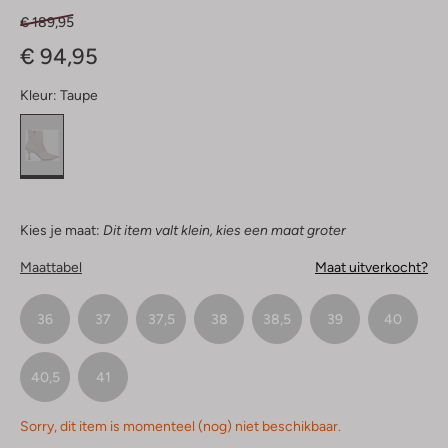
€ 189,95
€ 94,95
Kleur:
Taupe
Kies je maat:
Dit item valt klein, kies een maat groter
Maattabel
Maat uitverkocht?
36
37
37,5
38
38,5
39
40
40,5
41
Sorry, dit item is momenteel (nog) niet beschikbaar.