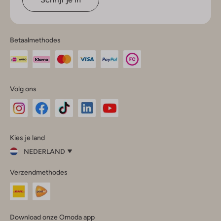
Betaalmethodes
Volg ons
Omoda
Omoda
Omoda
Omoda
Omoda
Kies je land
Instagram
Facebook
TikTok
LinkedIn
YouTube
NEDERLAND
Kies
Verzendmethodes
je
Sluit
land
Nederland
België
(Nederlands)
Download onze Omoda app