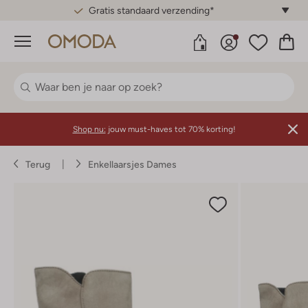
Gratis standaard verzending*
Menu
Shop nu:
jouw must-haves tot 70% korting!
Terug
Enkellaarsjes Dames