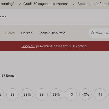
erzending*
Gratis 30 dagen retourneren*
Betaal achteraf met 
eren
Nieuw
Merken
Looks & inspiratie
Shop nu:
jouw must-haves tot 70% korting!
37 items
½
38
38½
39
39½
40
40½
41