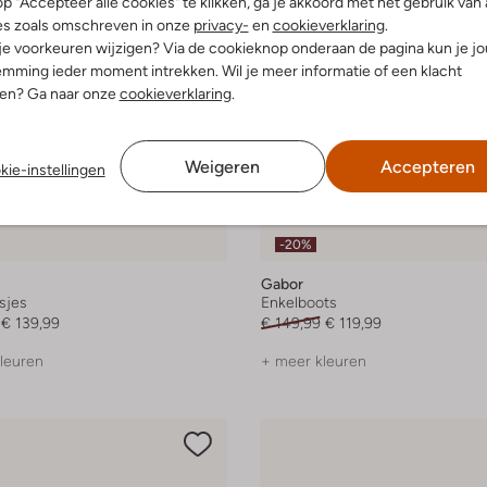
p "Accepteer alle cookies" te klikken, ga je akkoord met het gebruik van 
es zoals omschreven in onze
privacy-
en
cookieverklaring
.
 je voorkeuren wijzigen? Via de cookieknop onderaan de pagina kun je j
mming ieder moment intrekken. Wil je meer informatie of een klacht
nen? Ga naar onze
cookieverklaring
.
Weigeren
Accepteren
kie-instellingen
-20%
Gabor
sjes
Enkelboots
€ 139,99
€ 149,99
€ 119,99
leuren
+ meer kleuren