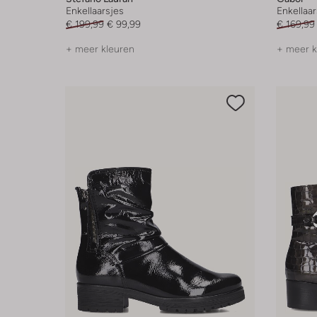
Enkellaarsjes
Enkellaar
€ 199,99
€ 99,99
€ 169,99
+ meer kleuren
+ meer k