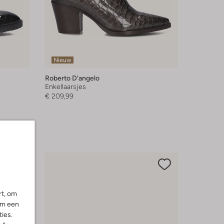
Nieuw
Roberto D'angelo
Enkellaarsjes
€ 209,99
rt, om
om een
ies.