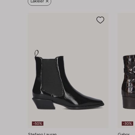
Lakleer
-50%
-30%
Stefano Lauran
Gabor