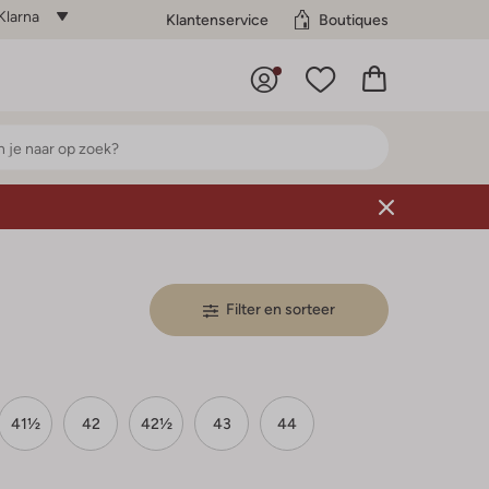
Klarna
Klantenservice
Boutiques
Filter en sorteer
41½
42
42½
43
44