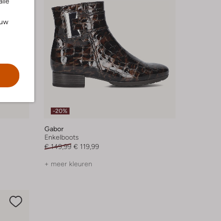
alle
ouw
-20%
Gabor
Enkelboots
€ 149,99
€ 119,99
+ meer kleuren