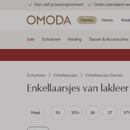
Kies zelf je bezorgmoment
Gratis standaard v
Dames
Heren
Kind
Sale
Schoenen
Kleding
Tassen & Accessoires
Schoenen
Enkellaarsjes
Enkellaarsjes Dames
Enkellaarsjes van lakleer
Maat
35
35½
36
37
37