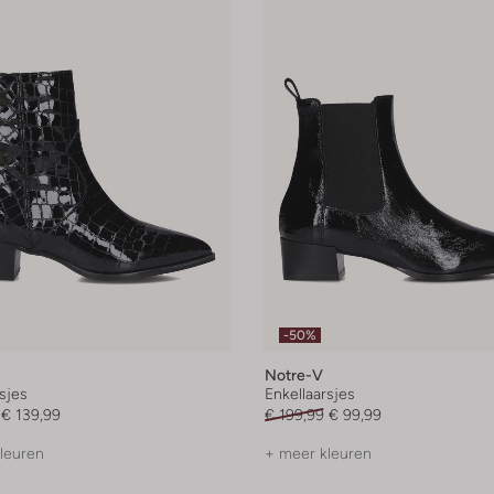
-50%
Notre-V
sjes
Enkellaarsjes
€ 139,99
€ 199,99
€ 99,99
leuren
+ meer kleuren