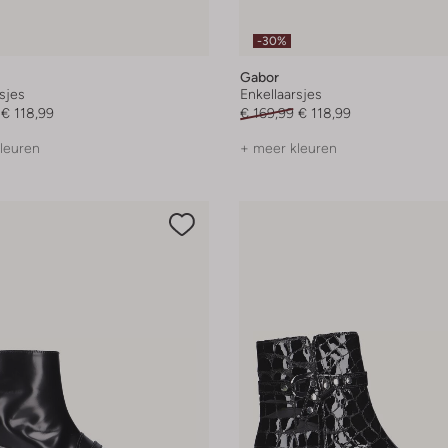
-30%
Gabor
sjes
Enkellaarsjes
€ 118,99
€ 169,99
€ 118,99
leuren
+ meer kleuren