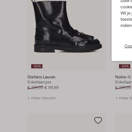
Door o
cooki
Wil je
toeste
indie
Coo
-50%
-30%
Stefano Lauran
Notre-V
Enkellaarsjes
Enkellaar
€ 199,99
€ 99,99
€ 199,99
+ meer kleuren
+ meer k