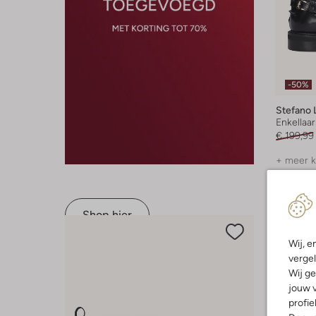
-50%
Stefano 
Enkellaar
€ 199,99
+ meer k
Shop hier
Wij, e
vergel
Wij ge
jouw v
profie