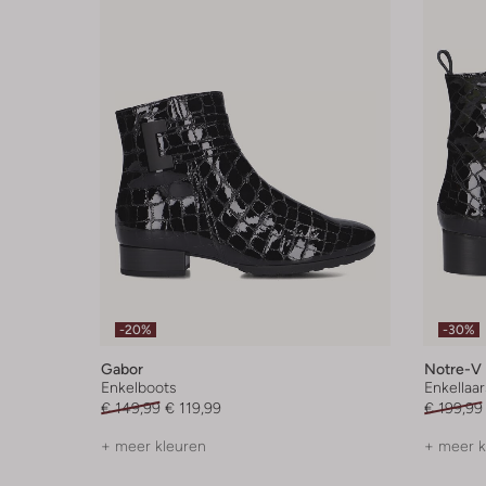
-20%
-30%
Gabor
Notre-V
Enkelboots
Enkellaar
€ 149,99
€ 119,99
€ 199,99
+ meer kleuren
+ meer k