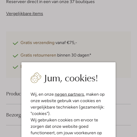
Reserveer direct in een van onze 37 boutiques
Vergelijkbare items
Gratis verzending
vanaf €75,-
Gratis retourneren
binnen 30 dagen*
Betaal achteraf
met Klarna
Jum, cookies!
Product informatie
Wij, en onze
negen partners
, maken op
onze website gebruik van cookies en
vergelijkbare technieken (gezamenlijk:
"cookies").
Bezorgen & retourneren
Wij gebruiken cookies om ervoor te
zorgen dat onze website goed
functioneert, om jouw voorkeuren op