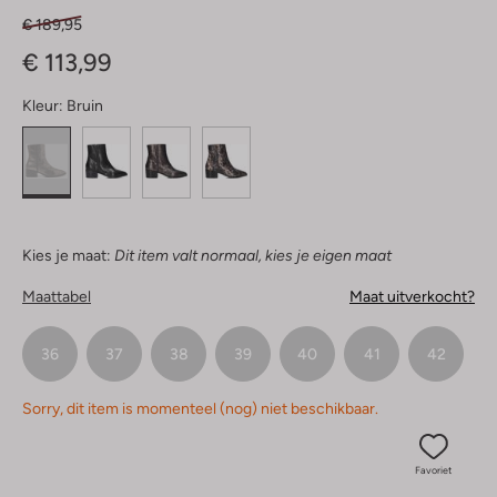
€ 189,95
€ 113,99
Kleur:
Bruin
Kies je maat:
Dit item valt normaal, kies je eigen maat
Maattabel
Maat uitverkocht?
36
37
38
39
40
41
42
Sorry, dit item is momenteel (nog) niet beschikbaar.
Favoriet