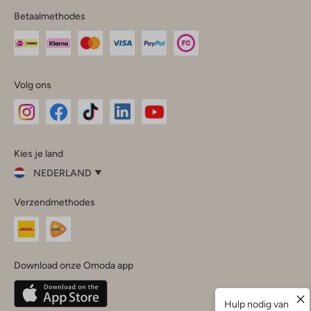
Betaalmethodes
Volg ons
Omoda
Omoda
Omoda
Omoda
Omoda
Kies je land
Instagram
Facebook
TikTok
LinkedIn
YouTube
NEDERLAND
Kies
Verzendmethodes
je
Sluit
land
Nederland
België
(Nederlands)
Download onze Omoda app
Belgique
(Français)
Deutschland