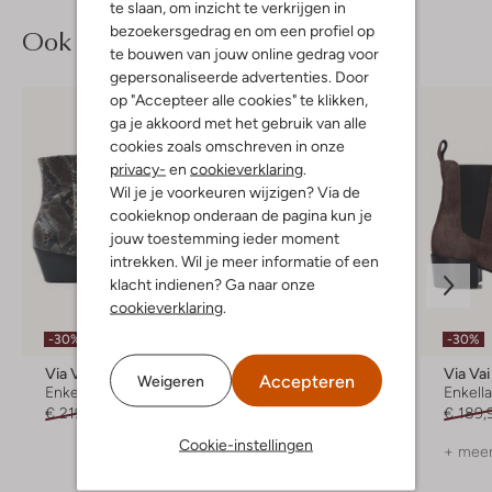
te slaan, om inzicht te verkrijgen in
bezoekersgedrag en om een profiel op
Ook iets voor jou?
te bouwen van jouw online gedrag voor
gepersonaliseerde advertenties. Door
op "Accepteer alle cookies" te klikken,
ga je akkoord met het gebruik van alle
cookies zoals omschreven in onze
privacy-
en
cookieverklaring
.
Wil je je voorkeuren wijzigen? Via de
cookieknop onderaan de pagina kun je
jouw toestemming ieder moment
intrekken. Wil je meer informatie of een
klacht indienen? Ga naar onze
cookieverklaring
.
Laatste items
-30%
-30%
-50%
Via Vai
Via Vai
Via Vai
Accepteren
Weigeren
Enkelboots
Enkellaarsjes
Enkell
€ 219,99
€ 153,99
€ 229,95
€ 114,99
€ 189,
Cookie-instellingen
+ meer