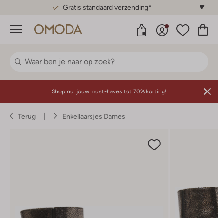
Gratis standaard verzending*
Menu
Shop nu:
jouw must-haves tot 70% korting!
Terug
Enkellaarsjes Dames