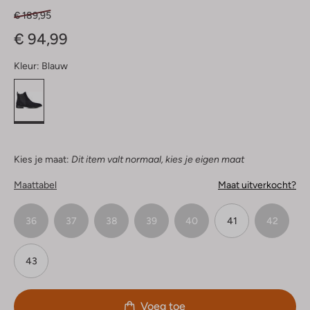
€ 189,95
€ 94,99
Kleur:
Blauw
Kies je maat:
Dit item valt normaal, kies je eigen maat
Maattabel
Maat uitverkocht?
36
37
38
39
40
41
42
43
Voeg toe