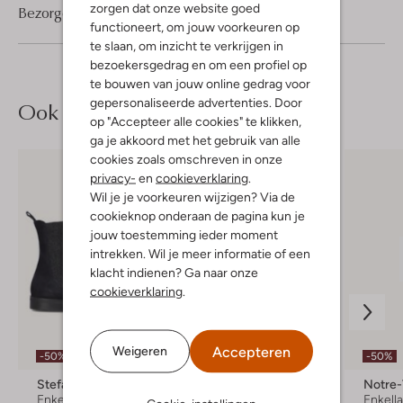
zorgen dat onze website goed
Bezorgen & retourneren
functioneert, om jouw voorkeuren op
te slaan, om inzicht te verkrijgen in
bezoekersgedrag en om een profiel op
te bouwen van jouw online gedrag voor
gepersonaliseerde advertenties. Door
Ook iets voor jou?
op "Accepteer alle cookies" te klikken,
ga je akkoord met het gebruik van alle
cookies zoals omschreven in onze
privacy-
en
cookieverklaring
.
Wil je je voorkeuren wijzigen? Via de
cookieknop onderaan de pagina kun je
jouw toestemming ieder moment
intrekken. Wil je meer informatie of een
klacht indienen? Ga naar onze
cookieverklaring
.
Laatste maten
Accepteren
Weigeren
-50%
-50%
-50%
Stefano Lauran
Blasz
Notre
Enkellaarsjes
Enkellaarsjes
Enkell