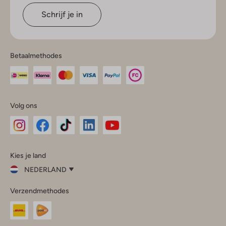
Schrijf je in
Betaalmethodes
Volg ons
Omoda
Omoda
Omoda
Omoda
Omoda
Kies je land
Instagram
Facebook
TikTok
LinkedIn
YouTube
NEDERLAND
Kies
Verzendmethodes
je
Sluit
land
Nederland