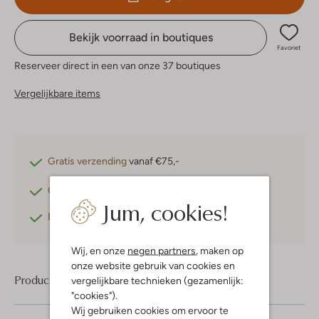
Bekijk voorraad in boutiques
Favoriet
Reserveer direct in een van onze 37 boutiques
Vergelijkbare items
Gratis verzending
vanaf €75,-
Gratis retourneren
binnen 30 dagen*
Jum, cookies!
Betaal achteraf
met Klarna
Wij, en onze
negen partners
, maken op
onze website gebruik van cookies en
Product informatie
vergelijkbare technieken (gezamenlijk:
"cookies").
Wij gebruiken cookies om ervoor te