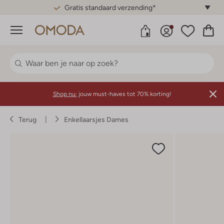
Gratis standaard verzending*
Menu
Shop nu:
jouw must-haves tot 70% korting!
Terug
Enkellaarsjes Dames