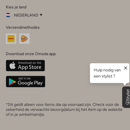
Kies je land
Instagram
Facebook
TikTok
LinkedIn
YouTube
NEDERLAND
Kies
Verzendmethodes
je
Sluit
land
Nederland
België
(Nederlands)
Download onze Omoda app
Belgique
(Français)
Deutschland
*Dit geldt alleen voor items die op voorraad zijn. Check voor de
zekerheid de verwachte bezorgdatum bij het item op de website
of in je winkelmandje.