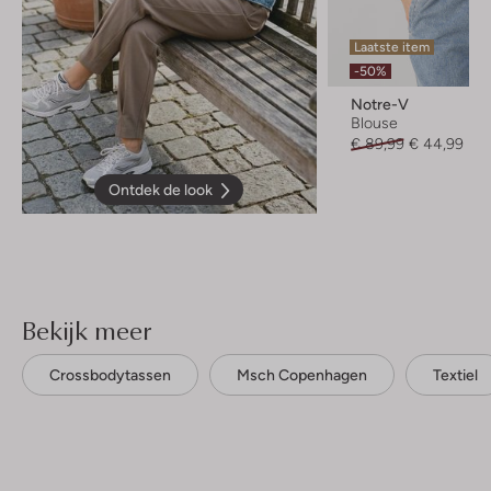
Laatste item
-50%
Notre-V
Blouse
€ 89,99
€ 44,99
Ontdek de look
Bekijk meer
Crossbodytassen
Msch Copenhagen
Textiel