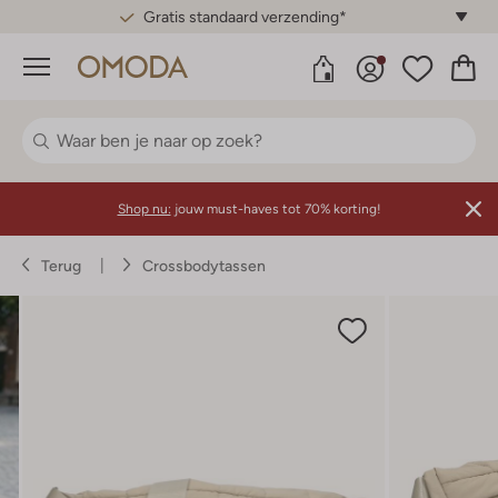
Gratis standaard verzending*
Menu
Shop nu:
jouw must-haves tot 70% korting!
Terug
Crossbodytassen