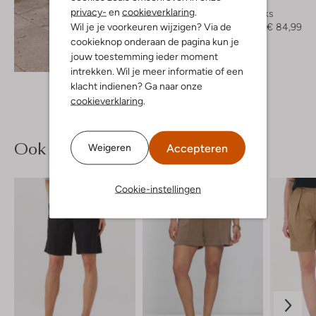
Notre-V
privacy-
en
cookieverklaring
.
Slingbacks
Wil je je voorkeuren wijzigen? Via de
€ 169,99
€ 84,99
cookieknop onderaan de pagina kun je
jouw toestemming ieder moment
Ontdek de look
intrekken. Wil je meer informatie of een
klacht indienen? Ga naar onze
cookieverklaring
.
Ook iets voor jou?
Accepteren
Weigeren
Cookie-instellingen