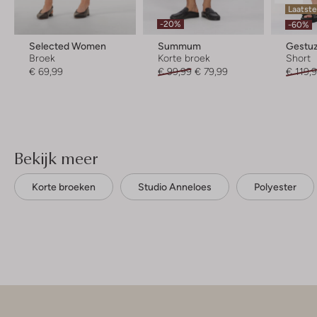
Laatst
-20%
-60%
Selected Women
Summum
Gestu
Broek
Korte broek
Short
€ 69,99
€ 99,99
€ 79,99
€ 119,
Bekijk meer
Korte broeken
Studio Anneloes
Polyester