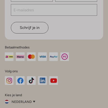
Schrijf je in
Betaalmethodes
Volg ons
Omoda
Omoda
Omoda
Omoda
Omoda
Kies je land
Instagram
Facebook
TikTok
LinkedIn
YouTube
NEDERLAND
Kies