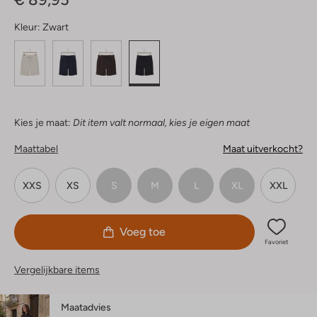
Kleur:
Zwart
Kies je maat:
Dit item valt normaal, kies je eigen maat
Maattabel
Maat uitverkocht?
XXS
XS
S
M
L
XL
XXL
Voeg toe
Favoriet
Vergelijkbare items
Maatadvies