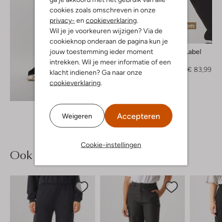
cookies zoals omschreven in onze
privacy-
en
cookieverklaring
.
Laatste item
Wil je je voorkeuren wijzigen? Via de
-40%
cookieknop onderaan de pagina kun je
jouw toestemming ieder moment
Alix The Label
Gilet
intrekken. Wil je meer informatie of een
€ 139,95
€ 83,99
klacht indienen? Ga naar onze
cookieverklaring
.
Ontdek de look
Accepteren
Weigeren
Cookie-instellingen
Ook iets voor jou?