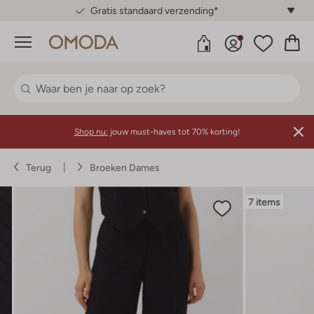
Gratis standaard verzending*
Menu
Shop nu:
jouw must-haves tot 70% korting!
Terug
Broeken Dames
7 items