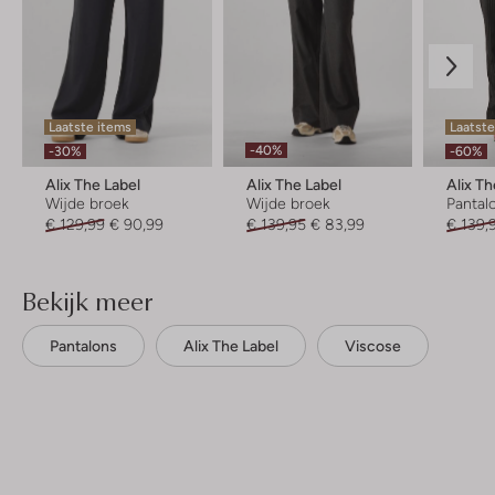
Laatste items
Laatste
-40%
-30%
-60%
Alix The Label
Alix The Label
Alix Th
Wijde broek
Wijde broek
Pantal
€ 129,99
€ 90,99
€ 139,95
€ 83,99
€ 139,
Bekijk meer
Pantalons
Alix The Label
Viscose