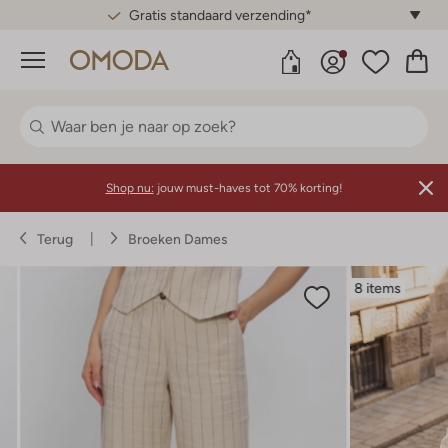
Gratis standaard verzending*
Menu
Shop nu:
jouw must-haves tot 70% korting!
Terug
Broeken Dames
8 items