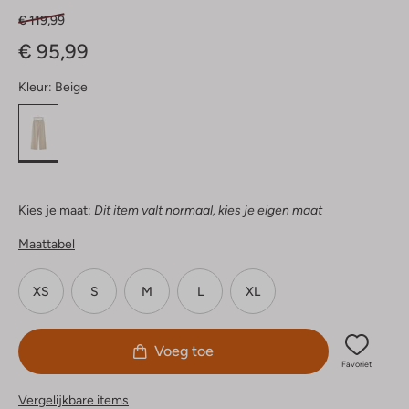
€ 119,99
€ 95,99
Kleur:
Beige
Kies je maat:
Dit item valt normaal, kies je eigen maat
Maattabel
XS
S
M
L
XL
Voeg toe
Favoriet
Vergelijkbare items