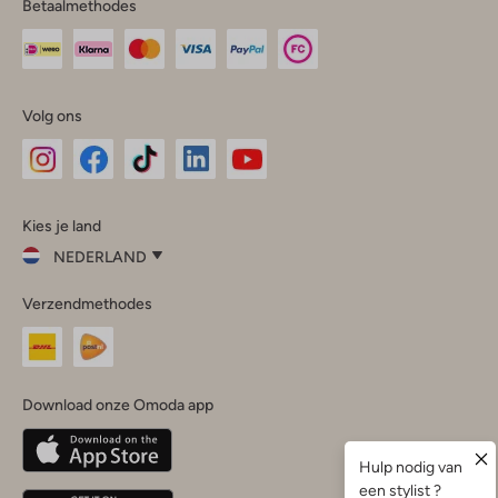
Betaalmethodes
Volg ons
Omoda
Omoda
Omoda
Omoda
Omoda
Kies je land
Instagram
Facebook
TikTok
LinkedIn
YouTube
NEDERLAND
Kies
Verzendmethodes
je
Sluit
land
Nederland
België
(Nederlands)
Download onze Omoda app
Belgique
(Français)
Deutschland