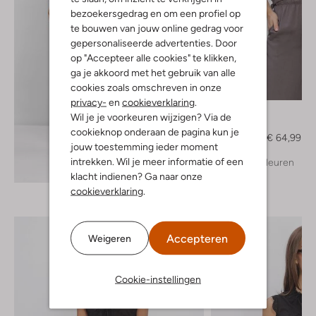
bezoekersgedrag en om een profiel op
te bouwen van jouw online gedrag voor
gepersonaliseerde advertenties. Door
op "Accepteer alle cookies" te klikken,
ga je akkoord met het gebruik van alle
cookies zoals omschreven in onze
-50%
privacy-
en
cookieverklaring
.
Simple
Wil je je voorkeuren wijzigen? Via de
Blouse
cookieknop onderaan de pagina kun je
€ 129,99
€ 64,99
jouw toestemming ieder moment
intrekken. Wil je meer informatie of een
+ meer kleuren
Ontdek de look
klacht indienen? Ga naar onze
cookieverklaring
.
Accepteren
Weigeren
Cookie-instellingen