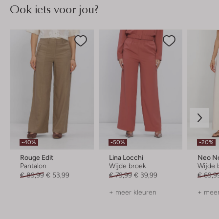
Ook iets voor jou?
-40%
-50%
-20%
Rouge Edit
Lina Locchi
Neo No
Pantalon
Wijde broek
Wijde 
€ 89,99
€ 53,99
€ 79,99
€ 39,99
€ 69,9
+ meer kleuren
+ meer