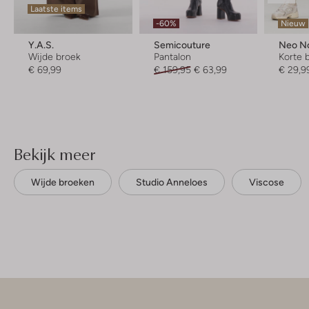
Laatste items
-60%
Nieuw
Y.a.s.
Semicouture
Neo No
Wijde broek
Pantalon
Korte 
€ 69,99
€ 159,95
€ 63,99
€ 29,9
Bekijk meer
Wijde broeken
Studio Anneloes
Viscose