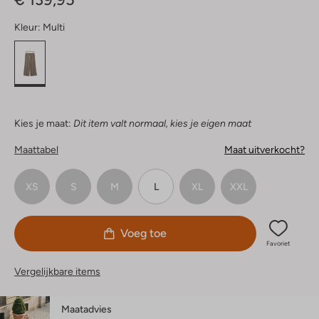
Kleur:
Multi
Kies je maat:
Dit item valt normaal, kies je eigen maat
Maattabel
Maat uitverkocht?
XS
S
M
L
XL
XXL
Voeg toe
Favoriet
Vergelijkbare items
Maatadvies