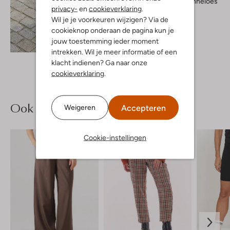
Studio Anneloes
privacy-
en
cookieverklaring
.
Blouse
Wil je je voorkeuren wijzigen? Via de
€ 139,95
cookieknop onderaan de pagina kun je
jouw toestemming ieder moment
Ontdek de look
intrekken. Wil je meer informatie of een
klacht indienen? Ga naar onze
cookieverklaring
.
Ook iets voor jou?
Accepteren
Weigeren
Cookie-instellingen