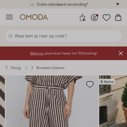
Gratis standaard verzending*
Menu
Shop nu:
jouw must-haves tot 70% korting!
Terug
Broeken Dames
8 items