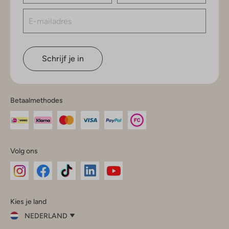
Schrijf je in
Betaalmethodes
Volg ons
Omoda
Omoda
Omoda
Omoda
Omoda
Kies je land
Instagram
Facebook
TikTok
LinkedIn
YouTube
NEDERLAND
Kies