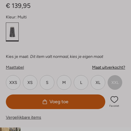
€ 139,95
Kleur:
Multi
Kies je maat:
Dit item valt normaal, kies je eigen maat
Maattabel
Maat uitverkocht?
XXS
XS
S
M
L
XL
XXL
Voeg toe
Favoriet
Vergelijkbare items