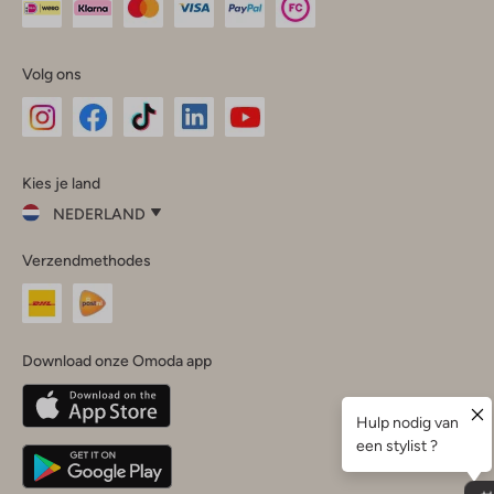
Volg ons
Omoda
Omoda
Omoda
Omoda
Omoda
Kies je land
Instagram
Facebook
TikTok
LinkedIn
YouTube
NEDERLAND
Kies
Verzendmethodes
je
Sluit
land
Nederland
België
(Nederlands)
Download onze Omoda app
Belgique
(Français)
Deutschland