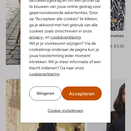
bezoekersgedrag en om een profiel op
te bouwen van jouw online gedrag voor
gepersonaliseerde advertenties. Door
op "Accepteer alle cookies" te klikken,
Laatste items
ga je akkoord met het gebruik van alle
-30%
cookies zoals omschreven in onze
Studio Anneloes
privacy-
en
cookieverklaring
.
Vest
Wil je je voorkeuren wijzigen? Via de
€ 119,95
€ 83,99
cookieknop onderaan de pagina kun je
jouw toestemming ieder moment
Ontdek de look
intrekken. Wil je meer informatie of een
klacht indienen? Ga naar onze
cookieverklaring
.
Accepteren
Weigeren
Cookie-instellingen