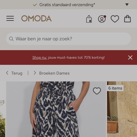
Gratis standaard verzending*
Menu
Shop nu:
jouw must-haves tot 70% korting!
Terug
Broeken Dames
6 items