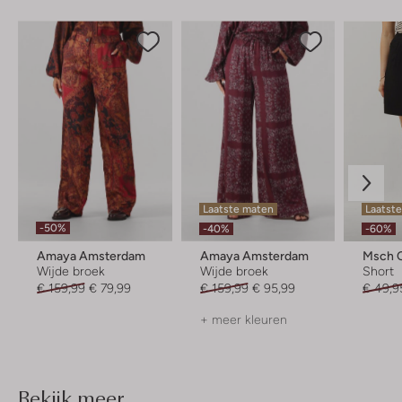
Laatste maten
Laatst
-50%
-40%
-60%
Amaya Amsterdam
Amaya Amsterdam
Msch 
Wijde broek
Wijde broek
Short
€ 159,99
€ 79,99
€ 159,99
€ 95,99
€ 49,9
+ meer kleuren
Bekijk meer