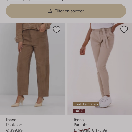
Filter en sorteer
Laatste maten
-60%
Ibana
Ibana
Pantalon
Pantalon
€ 399,99
€ 439,95
€ 175,99