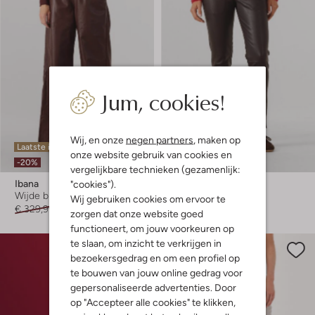
Jum, cookies!
Wij, en onze
negen partners
, maken op
Laatste item
Laatste item
onze website gebruik van cookies en
-20%
vergelijkbare technieken (gezamenlijk:
Ibana
Ibana
"cookies").
Wijde broek
Pantalon
Wij gebruiken cookies om ervoor te
€ 329,99
€ 263,99
€ 459,99
zorgen dat onze website goed
functioneert, om jouw voorkeuren op
te slaan, om inzicht te verkrijgen in
bezoekersgedrag en om een profiel op
te bouwen van jouw online gedrag voor
gepersonaliseerde advertenties. Door
op "Accepteer alle cookies" te klikken,