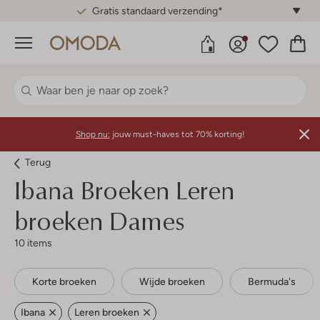
Gratis standaard verzending*
Menu
Shop nu:
jouw must-haves tot 70% korting!
Terug
Ibana
Broeken Leren
broeken Dames
10 items
Korte broeken
Wijde broeken
Bermuda's
Ibana
Leren broeken