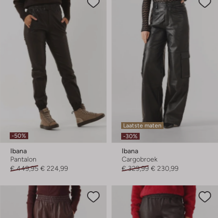
Laatste maten
-50%
-30%
Ibana
Ibana
Pantalon
Cargobroek
€ 449,95
€ 224,99
€ 329,99
€ 230,99