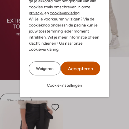
ga je akkoord met het gebruik van alle
cookies zoals omschreven in onze
privacy-
en
cookieverklaring
.
Wil je je voorkeuren wijzigen? Via de
cookieknop onderaan de pagina kun je
jouw toestemming ieder moment
intrekken. Wil je meer informatie of een
klacht indienen? Ga naar onze
Laatste items
cookieverklaring
.
-60%
Ibana
Pantalon
Accepteren
Weigeren
€ 449,95
€ 179,99
Cookie-instellingen
Shop hier