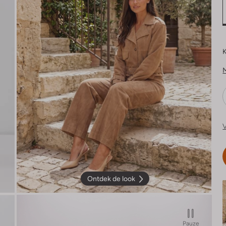
K
V
Ontdek de look
Pauze