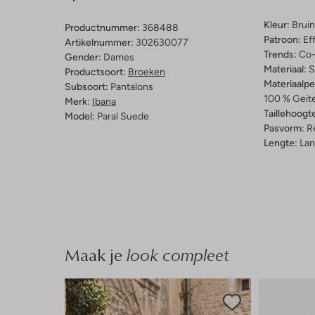
Kleur:
Bruin
Productnummer:
368488
Patroon:
Ef
Artikelnummer:
302630077
Trends:
Co-
Gender:
Dames
Materiaal:
S
Productsoort:
Broeken
Materiaalp
Subsoort:
Pantalons
100 % Geit
Merk:
Ibana
Taillehoogt
Model:
Paral Suede
Pasvorm:
Re
Lengte:
Lan
Maak je
look compleet