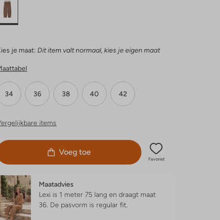
ies je maat:
Dit item valt normaal, kies je eigen maat
Maattabel
34
36
38
40
42
ergelijkbare items
Voeg toe
Favoriet
Maatadvies
Lexi is 1 meter 75 lang en draagt maat
36.
De pasvorm is
regular fit
.