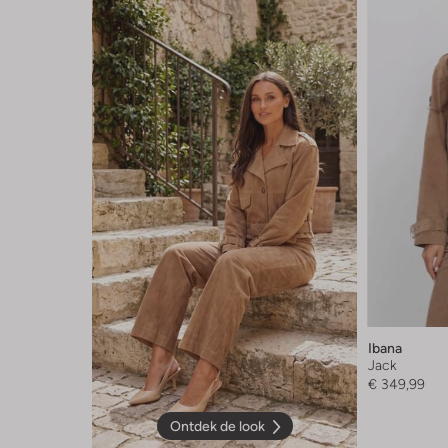
Ibana
Jack
€ 349,99
Ontdek de look