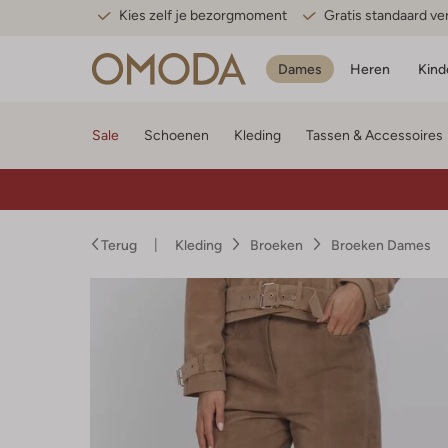
Kies zelf je bezorgmoment
Gratis standaard v
Dames
Heren
Kind
Sale
Schoenen
Kleding
Tassen & Accessoires
Terug
Kleding
Broeken
Broeken Dames