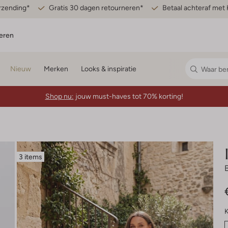
erzending*
Gratis 30 dagen retourneren*
Betaal achteraf met 
eren
Nieuw
Merken
Looks & inspiratie
Shop nu:
jouw must-haves tot 70% korting!
3 items
K