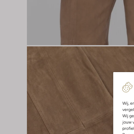
Wij, e
vergel
Wij ge
jouw v
profie