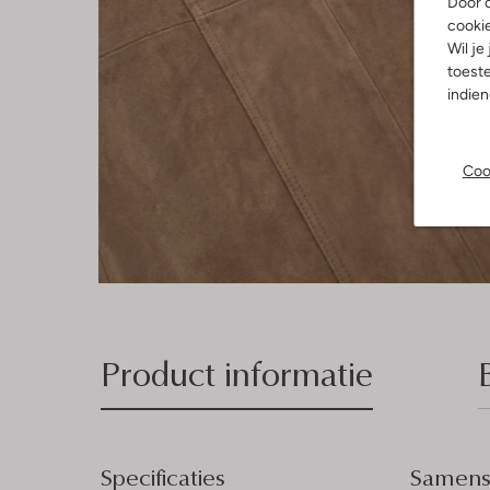
Door o
cooki
Wil je
toeste
indie
Coo
Product informatie
Specificaties
Samenst