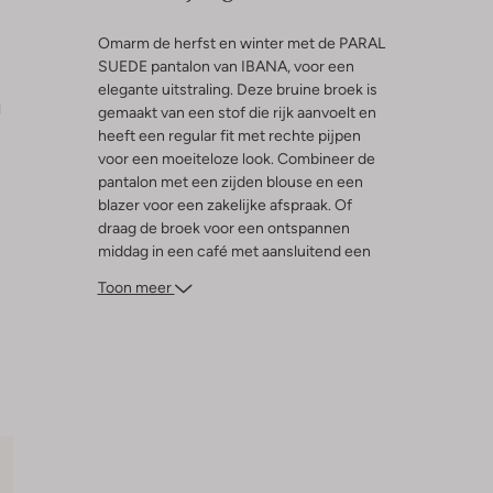
Omarm de herfst en winter met de PARAL
SUEDE pantalon van IBANA, voor een
elegante uitstraling. Deze bruine broek is
l
gemaakt van een stof die rijk aanvoelt en
heeft een regular fit met rechte pijpen
voor een moeiteloze look. Combineer de
pantalon met een zijden blouse en een
blazer voor een zakelijke afspraak. Of
draag de broek voor een ontspannen
middag in een café met aansluitend een
bezoek aan een expositie. Voel je
Toon meer
comfortabel en chic in deze tijdloze
toevoeging aan jouw garderobe.