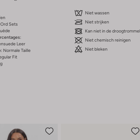
Niet wassen
fen
Niet strijken
Ord Sets
uède
Kan niet in de droogtromme
ercentages:
Niet chemisch reinigen
ensuede Leer
Niet bleken
e:
Normale Taille
gular Fit
g