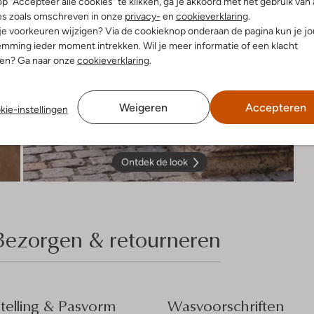
p "Accepteer alle cookies" te klikken, ga je akkoord met het gebruik van 
es zoals omschreven in onze
privacy-
en
cookieverklaring
.
 je voorkeuren wijzigen? Via de cookieknop onderaan de pagina kun je j
mming ieder moment intrekken. Wil je meer informatie of een klacht
nen? Ga naar onze
cookieverklaring
.
Weigeren
Accepteren
kie-instellingen
Ontdek de look
Bezorgen & retourneren
elling & Pasvorm
Wasvoorschriften