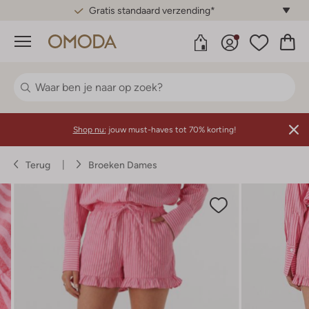
Gratis standaard verzending*
Menu
Shop nu:
jouw must-haves tot 70% korting!
Terug
Broeken Dames