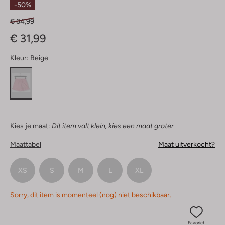
-50%
€ 64,99
€ 31,99
Kleur:
Beige
Kies je maat:
Dit item valt klein, kies een maat groter
Maattabel
Maat uitverkocht?
XS
S
M
L
XL
Sorry, dit item is momenteel (nog) niet beschikbaar.
Favoriet