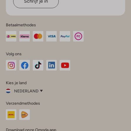
Schrijf je in
Betaalmethodes
Volg ons
Omoda
Omoda
Omoda
Omoda
Omoda
Kies je land
Instagram
Facebook
TikTok
LinkedIn
YouTube
NEDERLAND
Kies
Verzendmethodes
je
Sluit
land
Nederland
België
(Nederlands)
Download onze Omoda app