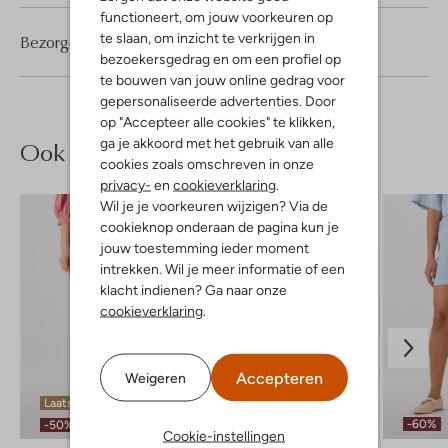
functioneert, om jouw voorkeuren op
te slaan, om inzicht te verkrijgen in
Bezorgen & retourneren
bezoekersgedrag en om een profiel op
te bouwen van jouw online gedrag voor
gepersonaliseerde advertenties. Door
op "Accepteer alle cookies" te klikken,
ga je akkoord met het gebruik van alle
Ook iets voor jou?
cookies zoals omschreven in onze
privacy-
en
cookieverklaring
.
Wil je je voorkeuren wijzigen? Via de
cookieknop onderaan de pagina kun je
jouw toestemming ieder moment
intrekken. Wil je meer informatie of een
klacht indienen? Ga naar onze
cookieverklaring
.
Accepteren
Weigeren
Laatste item
Laatste items
-60%
-50%
-60%
Cookie-instellingen