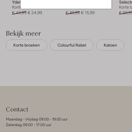
Ydence
Object
Selec
Korte broek
Korte broek
Korte 
€ 49,99
€ 24,99
€ 39,99
€ 15,99
€ 59,9
Bekijk meer
Korte broeken
Colourful Rebel
Katoen
Contact
Maandag - Vrijdag 09:00 - 19:00 uur
Zaterdag 09:00 - 17:00 uur