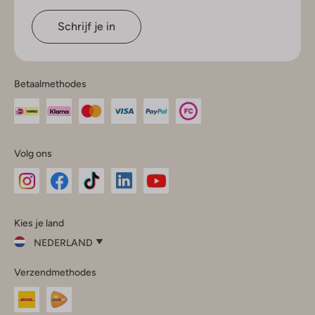
Schrijf je in
Betaalmethodes
Volg ons
Omoda
Omoda
Omoda
Omoda
Omoda
Kies je land
Instagram
Facebook
TikTok
LinkedIn
YouTube
NEDERLAND
Kies
Verzendmethodes
je
Sluit
land
Nederland