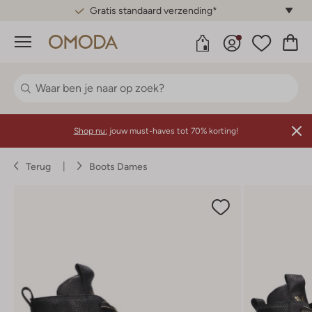
Gratis standaard verzending*
Menu
Shop nu:
jouw must-haves tot 70% korting!
Terug
Boots Dames