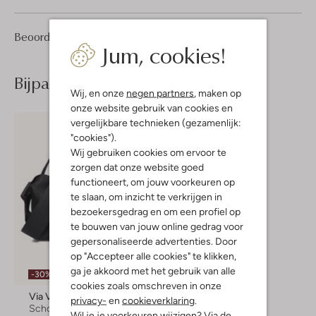
1
5
Beoordelingen
(1)
5
/5
Jum, cookies!
Sterren
Bijpassende producten
Wij, en onze
negen partners
, maken op
onze website gebruik van cookies en
vergelijkbare technieken (gezamenlijk:
"cookies").
Wij gebruiken cookies om ervoor te
zorgen dat onze website goed
functioneert, om jouw voorkeuren op
te slaan, om inzicht te verkrijgen in
bezoekersgedrag en om een profiel op
te bouwen van jouw online gedrag voor
gepersonaliseerde advertenties. Door
op "Accepteer alle cookies" te klikken,
ga je akkoord met het gebruik van alle
-30%
cookies zoals omschreven in onze
Via Vai
privacy-
en
cookieverklaring
.
Schoudertas
Wil je je voorkeuren wijzigen? Via de