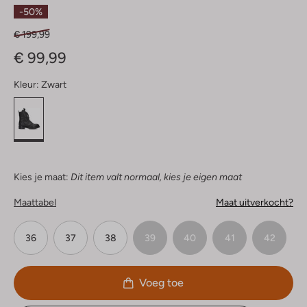
Sterren
-50%
€ 199,99
€ 99,99
Kleur:
Zwart
Kies je maat:
Dit item valt normaal, kies je eigen maat
Maattabel
Maat uitverkocht?
36
37
38
39
40
41
42
Voeg toe