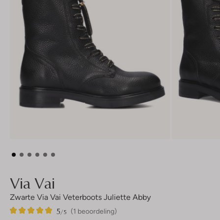
Via Vai
Zwarte Via Vai Veterboots Juliette Abby
5
1
5
/5
(1 beoordeling)