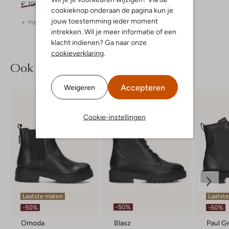
€ 199,99
€ 139,99
cookieknop onderaan de pagina kun je
jouw toestemming ieder moment
+ meer kleuren
intrekken. Wil je meer informatie of een
klacht indienen? Ga naar onze
cookieverklaring
.
Ook iets voor jou?
Accepteren
Weigeren
Cookie-instellingen
Laatste maten
Laatste
-50%
-50%
-50%
Omoda
Blasz
Paul G