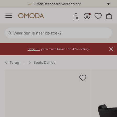
Gratis standaard verzending*
Menu
Shop nu:
jouw must-haves tot 70% korting!
Terug
Boots Dames