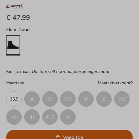
€ 159,95
€ 47,99
Kleur:
Zwart
Kies je maat:
Dit item valt normaal, kies je eigen maat
Maattabel
Maat uitverkocht?
35,5
36
37
37,5
38
39
39,5
40
41
41,5
42
Voeg toe