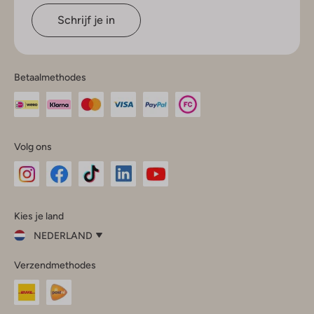
Schrijf je in
Betaalmethodes
Volg ons
Omoda
Omoda
Omoda
Omoda
Omoda
Kies je land
Instagram
Facebook
TikTok
LinkedIn
YouTube
NEDERLAND
Kies
Verzendmethodes
je
Sluit
land
Nederland