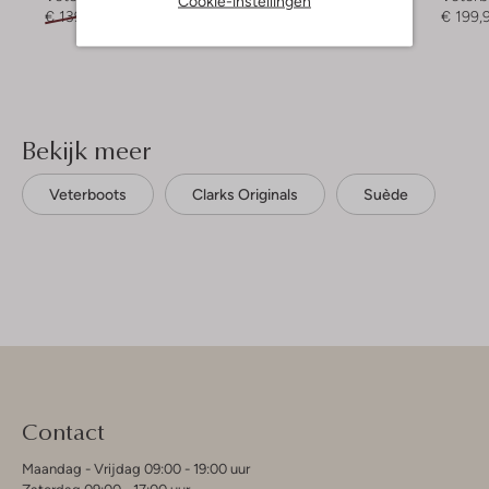
Cookie-instellingen
€ 139,95
€ 41,99
€ 149,99
€ 199,
Bekijk meer
Veterboots
Clarks Originals
Suède
Contact
Maandag - Vrijdag 09:00 - 19:00 uur