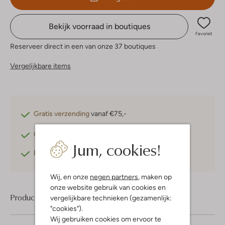
Bekijk voorraad in boutiques
Favoriet
Reserveer direct in een van onze 37 boutiques
Vergelijkbare items
Gratis verzending
vanaf €75,-
Gratis retourneren
binnen 30 dagen*
Jum, cookies!
Betaal achteraf
met Klarna
Wij, en onze
negen partners
, maken op
onze website gebruik van cookies en
Product informatie
vergelijkbare technieken (gezamenlijk:
"cookies").
Wij gebruiken cookies om ervoor te