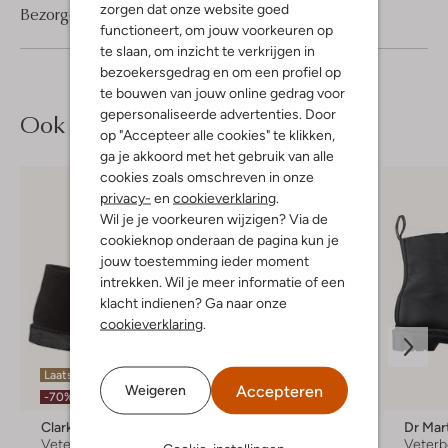
zorgen dat onze website goed
Bezorgen & retourneren
functioneert, om jouw voorkeuren op
te slaan, om inzicht te verkrijgen in
bezoekersgedrag en om een profiel op
te bouwen van jouw online gedrag voor
gepersonaliseerde advertenties. Door
Ook iets voor jou?
op "Accepteer alle cookies" te klikken,
ga je akkoord met het gebruik van alle
cookies zoals omschreven in onze
privacy-
en
cookieverklaring
.
Wil je je voorkeuren wijzigen? Via de
cookieknop onderaan de pagina kun je
jouw toestemming ieder moment
intrekken. Wil je meer informatie of een
klacht indienen? Ga naar onze
cookieverklaring
.
Laatste item
Accepteren
Weigeren
-70%
Clarks Originals
Clarks Originals
Dr Mar
Veterboots
Veterboots
Veterb