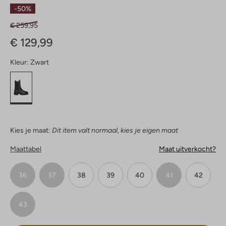
Ster
-50%
€ 259,95
€ 129,99
Kleur:
Zwart
Kies je maat:
Dit item valt normaal, kies je eigen maat
Maattabel
Maat uitverkocht?
36
37
38
39
40
41
42
43