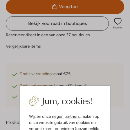
Voeg toe
Bekijk voorraad in boutiques
Favoriet
Reserveer direct in een van onze 37 boutiques
Vergelijkbare items
Gratis verzending
vanaf €75,-
Gratis retourneren
binnen 30 dagen*
Jum, cookies!
Betaal achteraf
met Klarna
Wij, en onze
negen partners
, maken op
Product informatie
onze website gebruik van cookies en
vergelijkbare technieken (gezamenlijk: