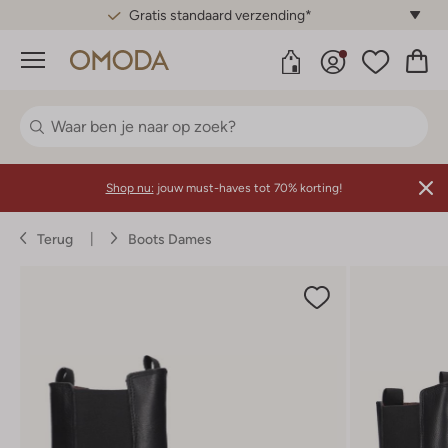
Gratis standaard verzending*
Menu
Shop nu:
jouw must-haves tot 70% korting!
Terug
Boots Dames