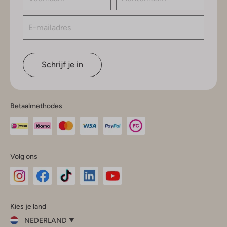
Schrijf je in
Betaalmethodes
Volg ons
Omoda
Omoda
Omoda
Omoda
Omoda
Kies je land
Instagram
Facebook
TikTok
LinkedIn
YouTube
NEDERLAND