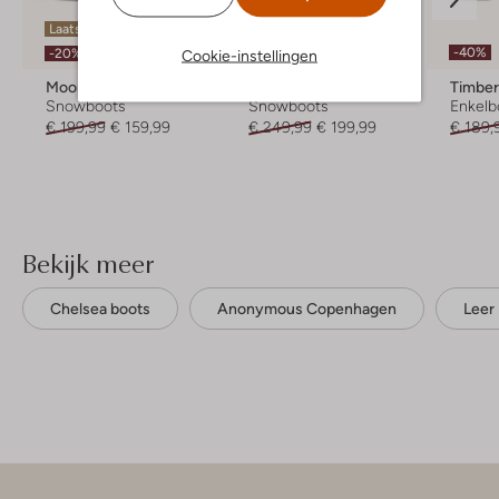
Laatste item
Laatste item
-40%
-20%
-20%
Cookie-instellingen
Moon Boot
Moon Boot
Timber
Snowboots
Snowboots
Enkelb
€ 199,99
€ 159,99
€ 249,99
€ 199,99
€ 189,
Bekijk meer
Chelsea boots
Anonymous Copenhagen
Leer