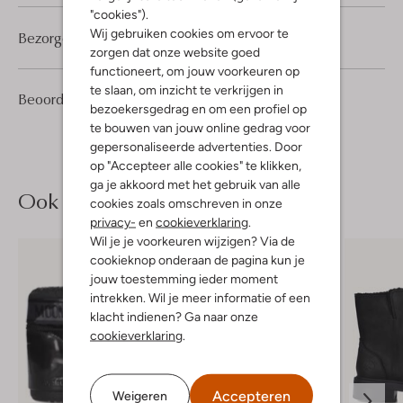
"cookies").
Wij gebruiken cookies om ervoor te
Bezorgen & retourneren
zorgen dat onze website goed
functioneert, om jouw voorkeuren op
te slaan, om inzicht te verkrijgen in
1
1
Beoordelingen
(1)
1
/5
bezoekersgedrag en om een profiel op
Ster
te bouwen van jouw online gedrag voor
gepersonaliseerde advertenties. Door
op "Accepteer alle cookies" te klikken,
ga je akkoord met het gebruik van alle
Ook iets voor jou?
cookies zoals omschreven in onze
privacy-
en
cookieverklaring
.
Wil je je voorkeuren wijzigen? Via de
cookieknop onderaan de pagina kun je
jouw toestemming ieder moment
intrekken. Wil je meer informatie of een
klacht indienen? Ga naar onze
cookieverklaring
.
Accepteren
Weigeren