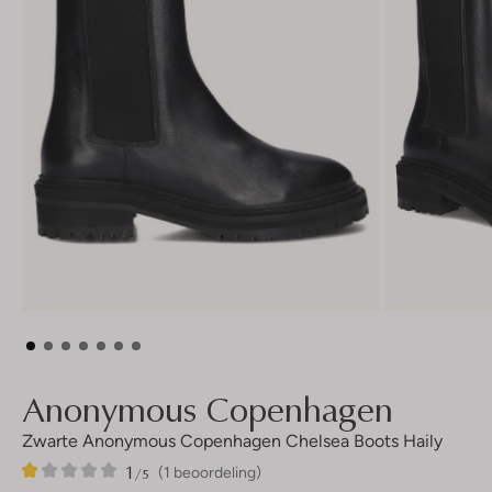
Anonymous Copenhagen
Zwarte Anonymous Copenhagen Chelsea Boots Haily
1
1
1
/5
(1 beoordeling)