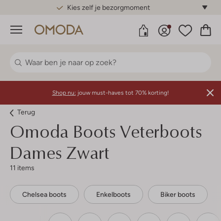
Kies zelf je bezorgmoment
Menu
Shop nu:
jouw must-haves tot 70% korting!
Terug
Omoda
Boots Veterboots
Dames Zwart
11 items
Chelsea boots
Enkelboots
Biker boots