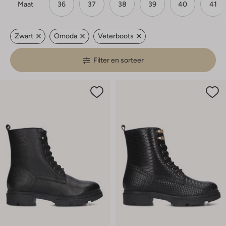
Maat
36
37
38
39
40
41
Zwart
Omoda
Veterboots
Filter en sorteer