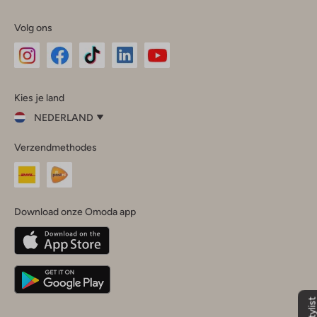
Volg ons
Omoda
Omoda
Omoda
Omoda
Omoda
Kies je land
Instagram
Facebook
TikTok
LinkedIn
YouTube
NEDERLAND
Kies
Verzendmethodes
je
Sluit
land
Nederland
België
(Nederlands)
Download onze Omoda app
Belgique
(Français)
Deutschland