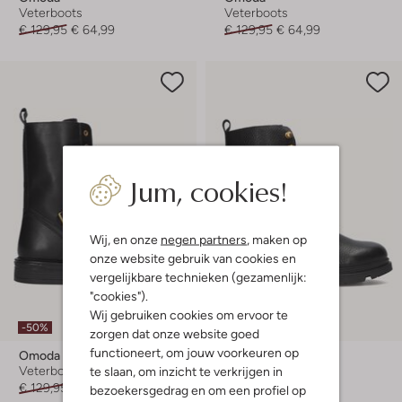
Veterboots
Veterboots
€ 129,95
€ 64,99
€ 129,95
€ 64,99
Jum, cookies!
Wij, en onze
negen partners
, maken op
onze website gebruik van cookies en
vergelijkbare technieken (gezamenlijk:
"cookies").
Laatste maten
Wij gebruiken cookies om ervoor te
-50%
-50%
zorgen dat onze website goed
functioneert, om jouw voorkeuren op
Omoda
Omoda
te slaan, om inzicht te verkrijgen in
Veterboots
Veterboots
€ 129,95
€ 64,99
€ 119,95
€ 59,99
bezoekersgedrag en om een profiel op