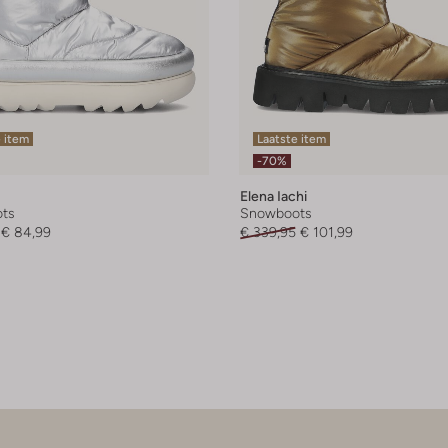
 item
Laatste item
-70%
Elena Iachi
ts
Snowboots
€ 84,99
€ 339,95
€ 101,99