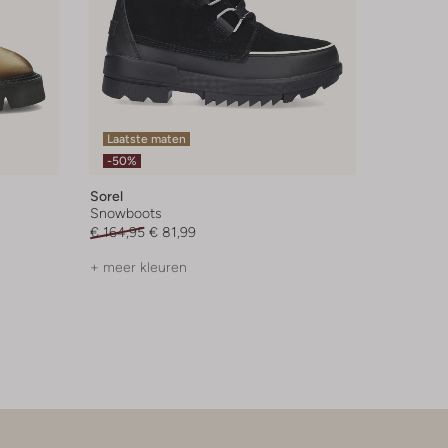
Laatste maten
-50%
Sorel
Snowboots
€ 164,95
€ 81,99
+ meer kleuren