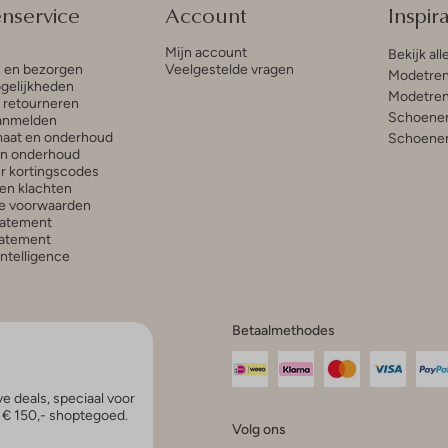
enservice
Account
Inspira
Mijn account
Bekijk all
n en bezorgen
Veelgestelde vragen
Modetren
gelijkheden
Modetren
n retourneren
Schoenen
anmelden
aat en onderhoud
Schoenen
en onderhoud
r kortingscodes
en klachten
e voorwaarden
tatement
atement
 Intelligence
Betaalmethodes
e deals, speciaal voor
p € 150,- shoptegoed.
Volg ons