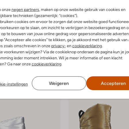
n onze
negen partners
, maken op onze website gebruik van cookies en
ijkbare technieken (gezamenlijk: "cookies").
Laatste item
bruiken cookies om ervoor te zorgen dat onze website goed functionee
-20%
oorkeuren op te slaan, om inzicht te verkrijgen in bezoekersgedrag en 
l op te bouwen van jouw online gedrag voor gepersonaliseerde advertent
Moon Boot
ts
Snowboots
p "Accepteer alle cookies" te klikken, ga je akkoord met het gebruik van 
€ 114,99
€ 199,99
€ 159,99
es zoals omschreven in onze
privacy-
en
cookieverklaring
.
 je voorkeuren wijzigen? Via de cookieknop onderaan de pagina kun je j
leuren
mming ieder moment intrekken. Wil je meer informatie of een klacht
nen? Ga naar onze
cookieverklaring
.
Weigeren
Accepteren
kie-instellingen