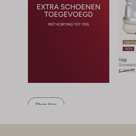
Laatste
-50%
Ugg
Snowboo
€ 169,95
Shop hier