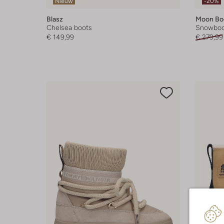
Nieuw
-20%
Blasz
Moon Bo
Chelsea boots
Snowboo
€ 149,99
€ 279,99