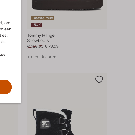
Laatste item
rt, om
-50%
om een
ies.
Tommy Hilfiger
Snowboots
alle
€ 159,95
€ 79,99
ouw
+ meer kleuren