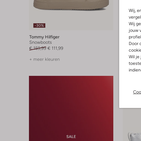
Wij, e
vergel
Wij ge
-30%
-30%
jouw v
profie
Tommy Hilfiger
Sorel
Snowboots
Snowboo
Door o
€ 159,99
€ 111,99
€ 164,95
cooki
Wil je
+ meer kleuren
+ meer k
toeste
indie
Coo