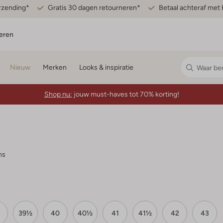
erzending*
Gratis 30 dagen retourneren*
Betaal achteraf met 
eren
Nieuw
Merken
Looks & inspiratie
Shop nu:
jouw must-haves tot 70% korting!
ms
39½
40
40½
41
41½
42
43