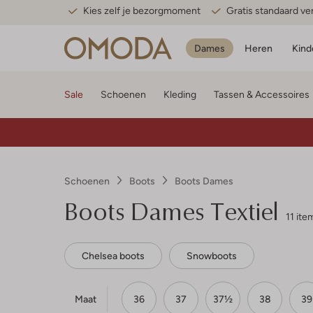
Kies zelf je bezorgmoment
Gratis standaard v
Dames
Heren
Kind
Sale
Schoenen
Kleding
Tassen & Accessoires
Schoenen
Boots
Boots Dames
Boots Dames Textiel
11 ite
Chelsea boots
Snowboots
Maat
36
37
37½
38
39