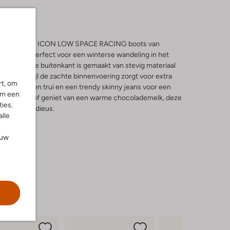
er in met de MB ICON LOW SPACE RACING boots van
s zijn perfect voor een winterse wandeling in het
et terras. De buitenkant is gemaakt van stevig materiaal
kou, terwijl de zachte binnenvoering zorgt voor extra
rt, om
rme wollen trui en een trendy skinny jeans voor een
om een
stad struint of geniet van een warme chocolademelk, deze
ies.
 warm en modieus.
alle
ouw