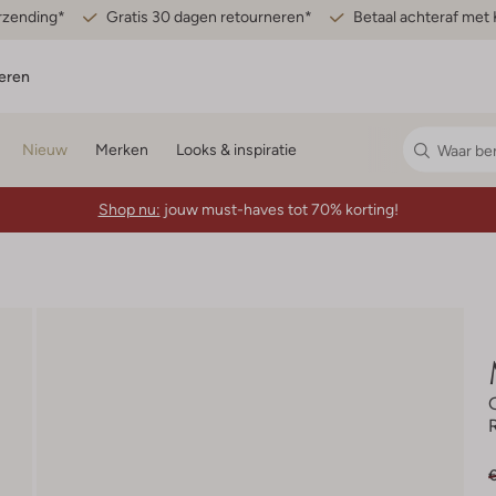
erzending*
Gratis 30 dagen retourneren*
Betaal achteraf met 
eren
Nieuw
Merken
Looks & inspiratie
Shop nu:
jouw must-haves tot 70% korting!