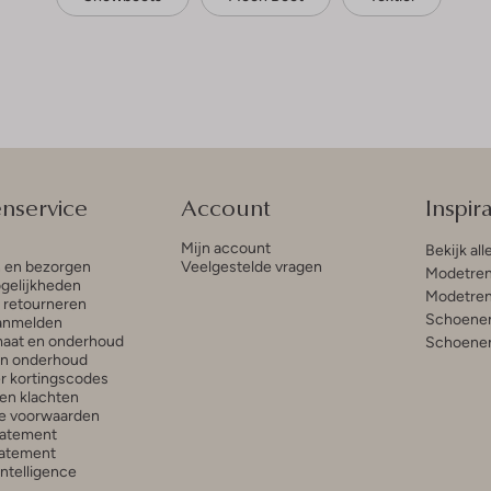
enservice
Account
Inspira
Mijn account
Bekijk all
n en bezorgen
Veelgestelde vragen
Modetren
gelijkheden
Modetren
n retourneren
Schoenen
anmelden
aat en onderhoud
Schoenen
en onderhoud
r kortingscodes
en klachten
e voorwaarden
tatement
atement
 Intelligence