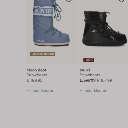
Laatste maten
-30%
Moon Boot
Inuikii
Snowboots
Snowboots
€ 189,95
€ 239,99
€ 167,99
+ meer kleuren
+ meer kleuren