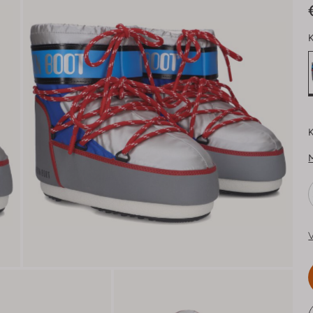
K
K
V