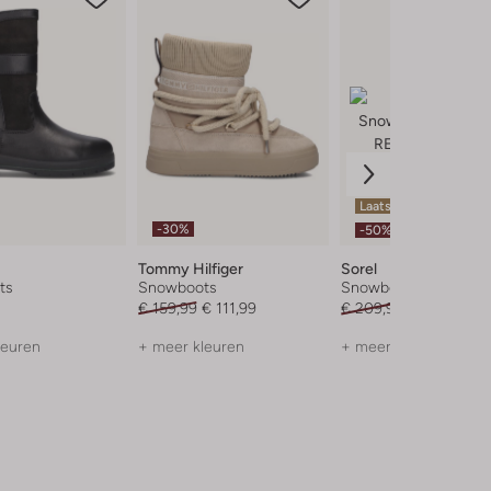
Laatste items
-30%
-50%
Tommy Hilfiger
Sorel
ts
Snowboots
Snowboots
€ 159,99
€ 111,99
€ 209,95
€ 104,99
leuren
+ meer kleuren
+ meer kleuren