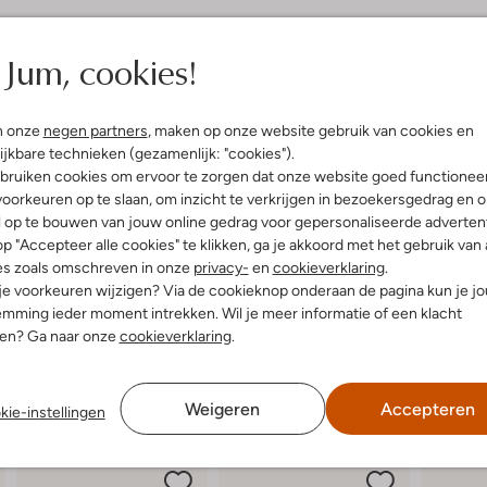
elling & Pasvorm
Omschrijving
Jum, cookies!
Stap stijlvol de herfst en wint
ro Revival
MOON BOOT. Deze witte damesboot
n onze
negen partners
, maken op onze website gebruik van cookies en
uitenkant:
Textiel
park of een gezellige middag op h
ijkbare technieken (gezamenlijk: "cookies").
innenkant:
Textiel
dat je voeten beschermt tegen de 
bruiken cookies om ervoor te zorgen dat onze website goed functionee
ol:
Rubber
comfort. Combineer ze met een wa
oorkeuren op te slaan, om inzicht te verkrijgen in bezoekersgedrag en 
g:
Veter
complete look. Of je nu door de 
l op te bouwen van jouw online gedrag voor gepersonaliseerde advertent
lateauzool
boots houden je voeten heerlijk
p "Accepteer alle cookies" te klikken, ga je akkoord met het gebruik van 
Ronde Neus
es zoals omschreven in onze
privacy-
en
cookieverklaring
.
 je voorkeuren wijzigen? Via de cookieknop onderaan de pagina kun je j
mming ieder moment intrekken. Wil je meer informatie of een klacht
nen? Ga naar onze
cookieverklaring
.
Weigeren
Accepteren
kie-instellingen