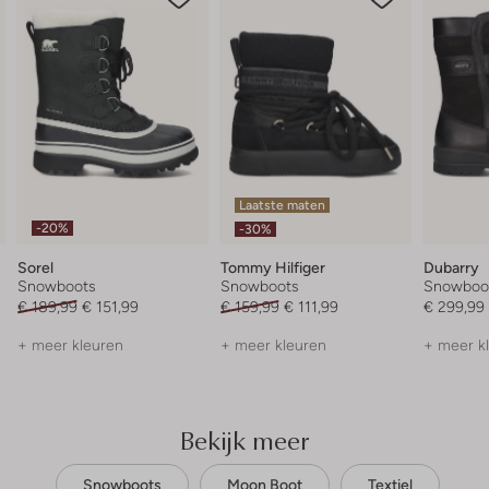
Laatste maten
-20%
-30%
Sorel
Tommy Hilfiger
Dubarry
Snowboots
Snowboots
Snowboo
€ 189,99
€ 151,99
€ 159,99
€ 111,99
€ 299,99
+ meer kleuren
+ meer kleuren
+ meer k
Bekijk meer
Snowboots
Moon Boot
Textiel