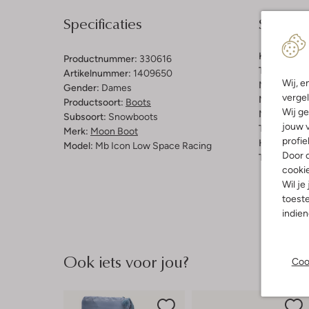
Specificaties
Samenst
Kleur:
Grijs
Productnummer:
330616
Trends:
Ret
Artikelnummer:
1409650
Wij, e
Materiaal b
Gender:
Dames
vergel
Materiaal b
Productsoort:
Boots
Wij ge
Materiaal zo
Subsoort:
Snowboots
jouw v
Type sluitin
Merk:
Moon Boot
profie
Hakvorm:
P
Model:
Mb Icon Low Space Racing
Door o
Type neus:
cooki
Wil je
toeste
indie
Ook iets voor jou?
Coo