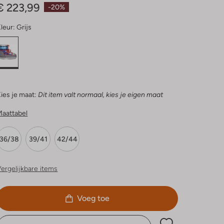
€ 223,99
-20%
leur:
Grijs
ies je maat:
Dit item valt normaal, kies je eigen maat
Maattabel
36/38
39/41
42/44
ergelijkbare items
Voeg toe