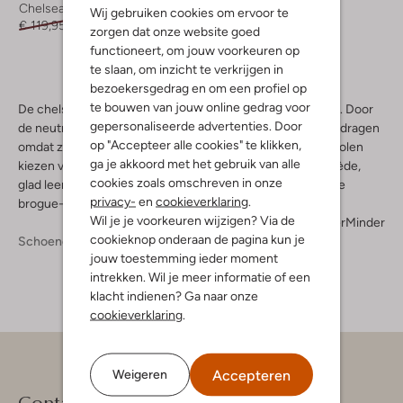
Chelsea boots
Wij gebruiken cookies om ervoor te
€ 119,95
€ 59,99
zorgen dat onze website goed
functioneert, om jouw voorkeuren op
te slaan, om inzicht te verkrijgen in
bezoekersgedrag en om een profiel op
te bouwen van jouw online gedrag voor
De chelsea boots voor dames van Omoda zijn fijne basics. Door
gepersonaliseerde advertenties. Door
de neutrale kleuren passen ze overal bij en je zult ze vaak dragen
op "Accepteer alle cookies" te klikken,
omdat ze zo comfortabel zitten. Je kunt ook extra grove zolen
ga je akkoord met het gebruik van alle
kiezen voor een stoer effect. De uppers zijn van zacht suède,
cookies zoals omschreven in onze
glad leer en leer met dierenprint. Ze hebben vaak klassieke
privacy-
en
cookieverklaring
.
brogue-gaatjes en fraaie stiksels.
Wil je je voorkeuren wijzigen? Via de
Meer
Minder
cookieknop onderaan de pagina kun je
Schoenen
Boots
Boots Dames
jouw toestemming ieder moment
intrekken. Wil je meer informatie of een
klacht indienen? Ga naar onze
cookieverklaring
.
Accepteren
Weigeren
Contact