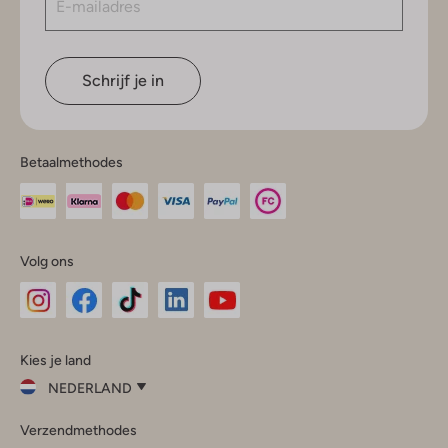
Schrijf je in
Betaalmethodes
Volg ons
Omoda
Omoda
Omoda
Omoda
Omoda
Kies je land
Instagram
Facebook
TikTok
LinkedIn
YouTube
NEDERLAND
Kies
Verzendmethodes
je
Sluit