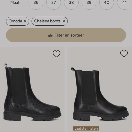
Maat
36
37
38
39
40
41
Omoda
Chelsea boots
Filter en sorteer
Laatste maten