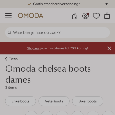
Gratis standaard verzending*
Menu
Shop nu:
jouw must-haves tot 70% korting!
Terug
Omoda chelsea boots
dames
3 items
Enkelboots
Veterboots
Biker boots