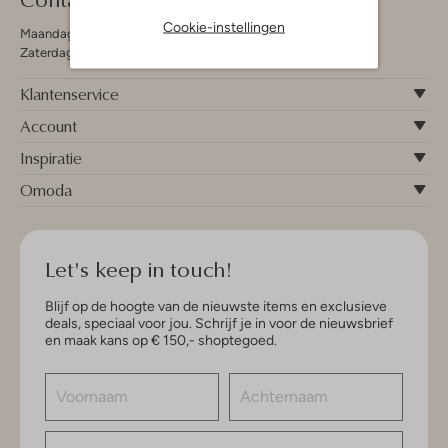
Cookie-instellingen
Maandag - Vrijdag 09:00 - 19:00 uur
Zaterdag 09:00 - 17:00 uur
Klantenservice
Account
Inspiratie
Omoda
Let's keep in touch!
Blijf op de hoogte van de nieuwste items en exclusieve
deals, speciaal voor jou. Schrijf je in voor de nieuwsbrief
en maak kans op € 150,- shoptegoed.