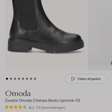
Video afspelen
Omoda
Zwarte Omoda Chelsea Boots Lpmonk-05
4
12
4
/5
(12 beoordelingen)