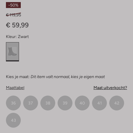
Sterren
-50%
€ 119,95
€ 59,99
Kleur:
Zwart
Kies je maat:
Dit item valt normaal, kies je eigen maat
Maattabel
Maat uitverkocht?
36
37
38
39
40
41
42
43