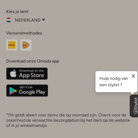
Omoda
Omoda
Omoda
Omoda
Omoda
Kies je land
Instagram
Facebook
TikTok
LinkedIn
YouTube
NEDERLAND
Kies
Verzendmethodes
je
Sluit
land
Nederland
België
(Nederlands)
Download onze Omoda app
Belgique
(Français)
Deutschland
*Dit geldt alleen voor items die op voorraad zijn. Check voor de
zekerheid de verwachte bezorgdatum bij het item op de website
of in je winkelmandje.