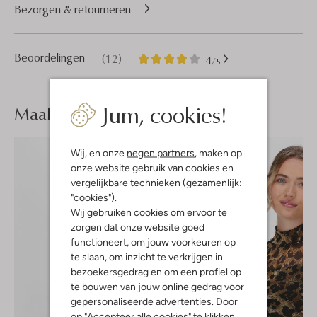
Bezorgen & retourneren
12
4
Beoordelingen
(12)
4
/5
Sterren
Jum, cookies!
Maak je
look compleet
Wij, en onze
negen partners
, maken op
onze website gebruik van cookies en
vergelijkbare technieken (gezamenlijk:
"cookies").
Wij gebruiken cookies om ervoor te
zorgen dat onze website goed
functioneert, om jouw voorkeuren op
te slaan, om inzicht te verkrijgen in
bezoekersgedrag en om een profiel op
te bouwen van jouw online gedrag voor
gepersonaliseerde advertenties. Door
op "Accepteer alle cookies" te klikken,