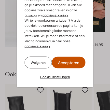
ga je akkoord met het gebruik van alle
cookies zoals omschreven in onze
privacy-
en
cookieverklaring
.
Wil je je voorkeuren wijzigen? Via de
Laatste items
cookieknop onderaan de pagina kun je
-50%
jouw toestemming ieder moment
intrekken. Wil je meer informatie of een
Object
Top
klacht indienen? Ga naar onze
Ontdek de look
€ 29,95
€ 14,95
cookieverklaring
.
Accepteren
Weigeren
Ook iets voor jou?
Cookie-instellingen