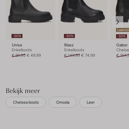
Laatste
-50%
-50%
-30%
Unisa
Blasz
Gabor
Enkelboots
Enkelboots
Chelse
€ 99,95
€ 49,99
€ 149,99
€ 74,99
€ 154,
Bekijk meer
Chelsea boots
Omoda
Leer