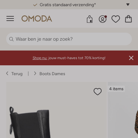
Gratis standaard verzending*
Menu
Shop nu:
jouw must-haves tot 70% korting!
Terug
Boots Dames
4 items