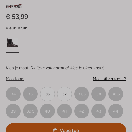
€ 179,95
€ 53,99
Kleur:
Bruin
Kies je maat:
Dit item valt normaal, kies je eigen maat
Maattabel
Maat uitverkocht?
34
35
36
37
37,5
38
38,5
39
39,5
40
41
42
43
44
Voeg toe