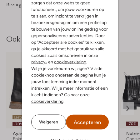
zorgen dat onze website goed
Bezorgen & retourneren
functioneert, om jouw voorkeuren op
te slaan, om inzicht te verkrijgen in
bezoekersgedrag en om een profiel op
te bouwen van jouw online gedrag voor
gepersonaliseerde advertenties. Door
Ook iets voor jou?
op "Accepteer alle cookies" te klikken,
ga je akkoord met het gebruik van alle
cookies zoals omschreven in onze
privacy-
en
cookieverklaring
.
Wil je je voorkeuren wijzigen? Via de
cookieknop onderaan de pagina kun je
jouw toestemming ieder moment
intrekken. Wil je meer informatie of een
klacht indienen? Ga naar onze
cookieverklaring
.
Laatste maten
Laatste maten
Accepteren
Weigeren
-70%
-70%
-70%
Ayana
Inuovo
Notre
Enkelboots
Chelsea boots
Chelse