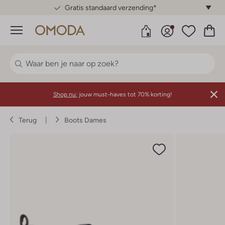
Gratis standaard verzending*
Menu
Shop nu:
jouw must-haves tot 70% korting!
Terug
Boots Dames