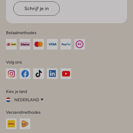
Schrijf je in
Betaalmethodes
Volg ons
Omoda
Omoda
Omoda
Omoda
Omoda
Kies je land
Instagram
Facebook
TikTok
LinkedIn
YouTube
NEDERLAND
Kies
Verzendmethodes
je
Sluit
land
Nederland