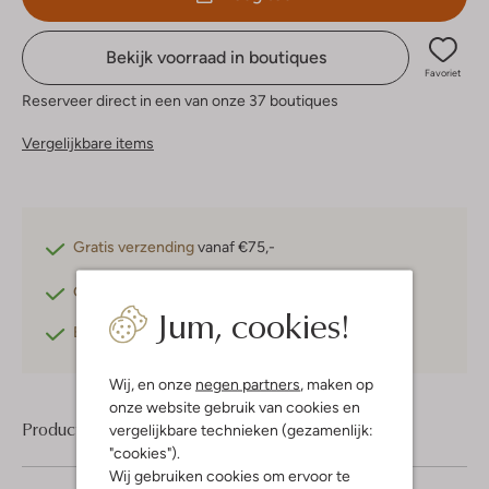
Bekijk voorraad in boutiques
Favoriet
Reserveer direct in een van onze 37 boutiques
Vergelijkbare items
Gratis verzending
vanaf €75,-
Gratis retourneren
binnen 30 dagen*
Jum, cookies!
Betaal achteraf
met Klarna
Wij, en onze
negen partners
, maken op
onze website gebruik van cookies en
Product informatie
vergelijkbare technieken (gezamenlijk:
"cookies").
Wij gebruiken cookies om ervoor te