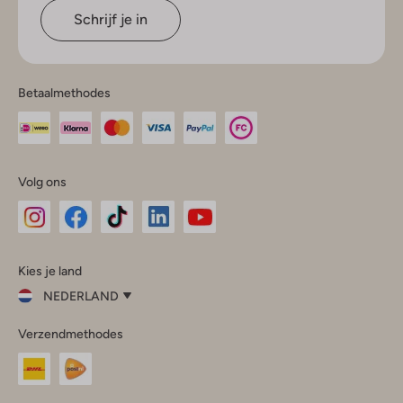
Schrijf je in
Betaalmethodes
Volg ons
Omoda
Omoda
Omoda
Omoda
Omoda
Kies je land
Instagram
Facebook
TikTok
LinkedIn
YouTube
NEDERLAND
Kies
Verzendmethodes
je
Sluit
land
Nederland