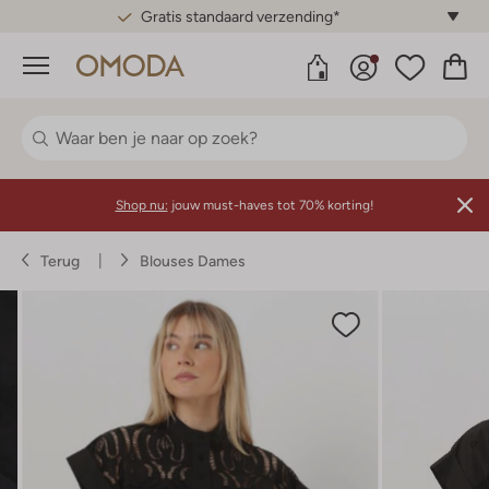
Gratis standaard verzending*
Menu
Shop nu:
jouw must-haves tot 70% korting!
Terug
Blouses Dames