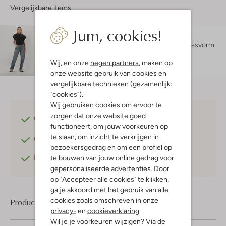
Vergelijkbare items
Jum, cookies!
Maatadvies
Sara is 1 meter 78 lang en draagt maat S.
De pasvorm
is
losvallend
.
Wij, en onze
negen partners
, maken op
onze website gebruik van cookies en
vergelijkbare technieken (gezamenlijk:
"cookies").
Wij gebruiken cookies om ervoor te
zorgen dat onze website goed
Gratis verzending
vanaf €75,-
functioneert, om jouw voorkeuren op
te slaan, om inzicht te verkrijgen in
Gratis retourneren
binnen 30 dagen*
bezoekersgedrag en om een profiel op
Betaal achteraf
met Klarna
te bouwen van jouw online gedrag voor
gepersonaliseerde advertenties. Door
op "Accepteer alle cookies" te klikken,
ga je akkoord met het gebruik van alle
cookies zoals omschreven in onze
Product informatie
privacy-
en
cookieverklaring
.
Wil je je voorkeuren wijzigen? Via de