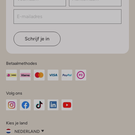
Schrijf je in
Betaalmethodes
Volg ons
Omoda
Omoda
Omoda
Omoda
Omoda
Kies je land
Instagram
Facebook
TikTok
LinkedIn
YouTube
NEDERLAND