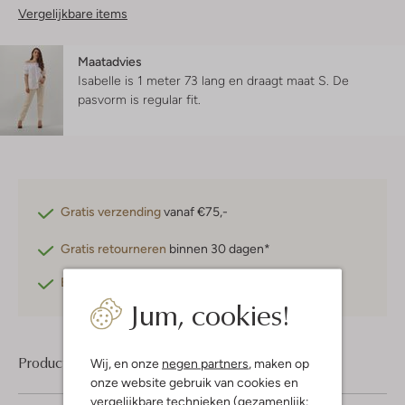
Vergelijkbare items
Maatadvies
Isabelle is 1 meter 73 lang en draagt maat S.
De
pasvorm is
regular fit
.
Gratis verzending
vanaf €75,-
Gratis retourneren
binnen 30 dagen*
Betaal achteraf
met Klarna
Jum, cookies!
Product informatie
Wij, en onze
negen partners
, maken op
onze website gebruik van cookies en
vergelijkbare technieken (gezamenlijk: