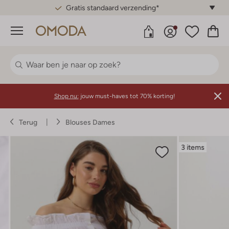
Gratis standaard verzending*
Menu
Shop nu:
jouw must-haves tot 70% korting!
Terug
Blouses Dames
3 items