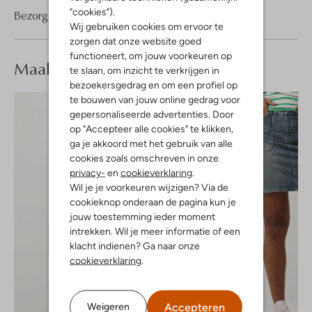
"cookies").
Bezorgen & retourneren
Wij gebruiken cookies om ervoor te
zorgen dat onze website goed
functioneert, om jouw voorkeuren op
Maak je
look compleet
te slaan, om inzicht te verkrijgen in
bezoekersgedrag en om een profiel op
te bouwen van jouw online gedrag voor
gepersonaliseerde advertenties. Door
op "Accepteer alle cookies" te klikken,
ga je akkoord met het gebruik van alle
cookies zoals omschreven in onze
privacy-
en
cookieverklaring
.
Wil je je voorkeuren wijzigen? Via de
cookieknop onderaan de pagina kun je
jouw toestemming ieder moment
intrekken. Wil je meer informatie of een
klacht indienen? Ga naar onze
cookieverklaring
.
Accepteren
Weigeren