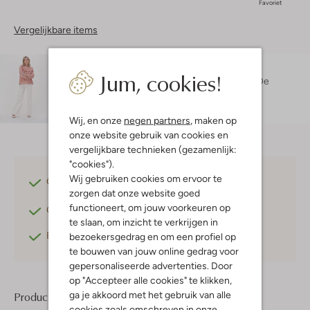
Favoriet
Vergelijkbare items
Maatadvies
Jum, cookies!
Danielle is 1 meter 74 lang en draagt maat S.
De
pasvorm is
losvallend
.
Wij, en onze
negen partners
, maken op
onze website gebruik van cookies en
vergelijkbare technieken (gezamenlijk:
"cookies").
Wij gebruiken cookies om ervoor te
Gratis verzending
vanaf €75,-
zorgen dat onze website goed
functioneert, om jouw voorkeuren op
Gratis retourneren
binnen 30 dagen*
te slaan, om inzicht te verkrijgen in
Betaal achteraf
met Klarna
bezoekersgedrag en om een profiel op
te bouwen van jouw online gedrag voor
gepersonaliseerde advertenties. Door
op "Accepteer alle cookies" te klikken,
ga je akkoord met het gebruik van alle
Product informatie
cookies zoals omschreven in onze