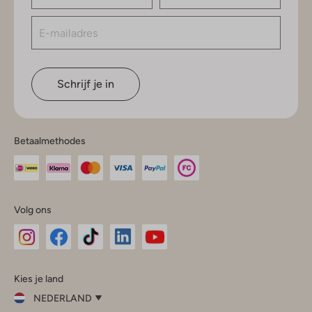
Schrijf je in
Betaalmethodes
Volg ons
Omoda
Omoda
Omoda
Omoda
Omoda
Kies je land
Instagram
Facebook
TikTok
LinkedIn
YouTube
NEDERLAND