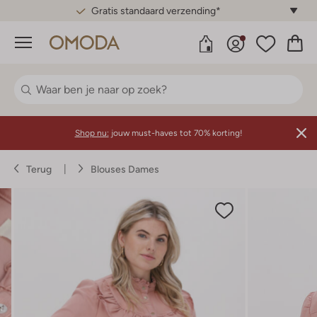
Gratis standaard verzending*
Menu
Shop nu:
jouw must-haves tot 70% korting!
Terug
Blouses Dames