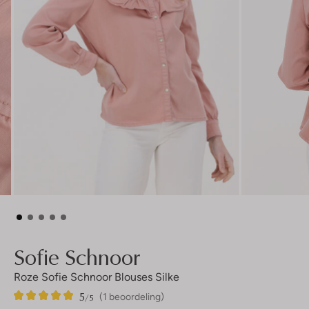
Sofie Schnoor
Roze Sofie Schnoor Blouses Silke
5
1
5
/5
(1 beoordeling)