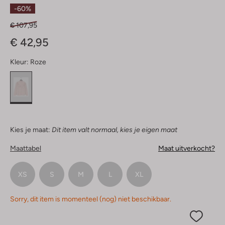
Sterren
-60%
€ 107,95
€ 42,95
Kleur:
Roze
Kies je maat:
Dit item valt normaal, kies je eigen maat
Maattabel
Maat uitverkocht?
XS
S
M
L
XL
Sorry, dit item is momenteel (nog) niet beschikbaar.