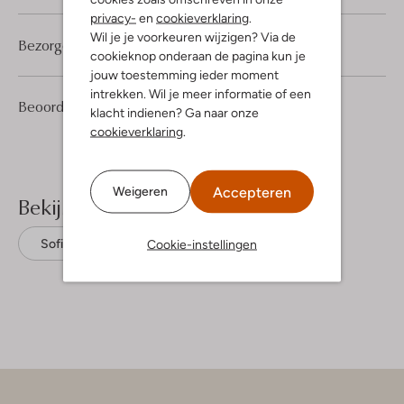
privacy-
en
cookieverklaring
.
Wil je je voorkeuren wijzigen? Via de
Bezorgen & retourneren
cookieknop onderaan de pagina kun je
jouw toestemming ieder moment
intrekken. Wil je meer informatie of een
1
5
Beoordelingen
(1)
5
/5
klacht indienen? Ga naar onze
Sterren
cookieverklaring
.
Accepteren
Weigeren
Bekijk meer
Cookie-instellingen
Sofie Schnoor
Denim