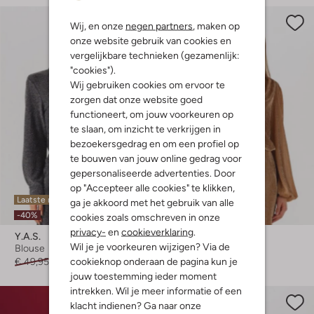
Wij, en onze
negen partners
, maken op
onze website gebruik van cookies en
vergelijkbare technieken (gezamenlijk:
"cookies").
Wij gebruiken cookies om ervoor te
zorgen dat onze website goed
functioneert, om jouw voorkeuren op
te slaan, om inzicht te verkrijgen in
bezoekersgedrag en om een profiel op
te bouwen van jouw online gedrag voor
gepersonaliseerde advertenties. Door
op "Accepteer alle cookies" te klikken,
Laatste maten
Laatste maten
ga je akkoord met het gebruik van alle
-40%
-60%
cookies zoals omschreven in onze
privacy-
en
cookieverklaring
.
Y.a.s.
Amaya Amsterdam
Wil je je voorkeuren wijzigen? Via de
Blouse
Blouse
cookieknop onderaan de pagina kun je
€ 49,95
€ 29,99
€ 109,99
€ 43,99
jouw toestemming ieder moment
intrekken. Wil je meer informatie of een
klacht indienen? Ga naar onze