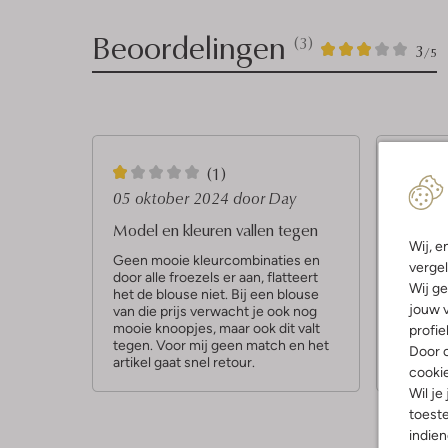
Beoordelingen
(3)
3
3
3
/5
Sterren
1
4
(1)
S
S
05 oktober 2024
door Day
31 juli
t
t
Model en kleuren vallen tegen
leuke b
Wij, e
e
e
Geen mooie kleurcombinaties en
ik heb 
vergel
door alle froezels er aan, flatteert
vond he
r
r
Wij ge
het de blouse niet. Bij een blouse
kleuren
r
jouw v
van die prijs verwacht je ook nog
mooie knoopjes, maar ook dit valt
profie
e
tegen. Voor mij geen match en het
Door o
artikel gaat snel retour.
n
cooki
Wil je
toeste
indie