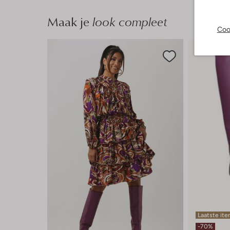
Maak je
look compleet
Coo
Laatste it
-70%