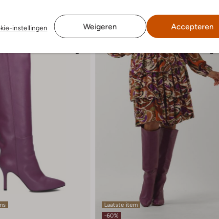
Weigeren
Accepteren
kie-instellingen
ems
Laatste item
-60%