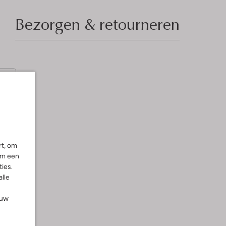
Bezorgen & retourneren
in
rt, om
om een
ies.
alle
ouw