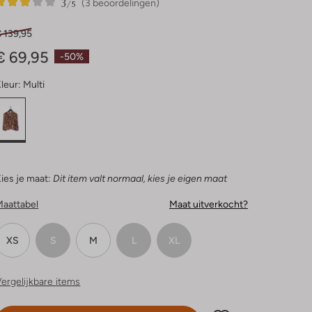
3
3
3
/5
(3 beoordelingen)
Sterren
 139,95
€ 69,95
-50%
leur:
Multi
ies je maat:
Dit item valt normaal, kies je eigen maat
Maattabel
Maat uitverkocht?
XS
S
M
L
XL
ergelijkbare items