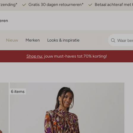
erzending*
Gratis 30 dagen retourneren*
Betaal achteraf met 
eren
Nieuw
Merken
Looks & inspiratie
Shop nu:
jouw must-haves tot 70% korting!
6 items