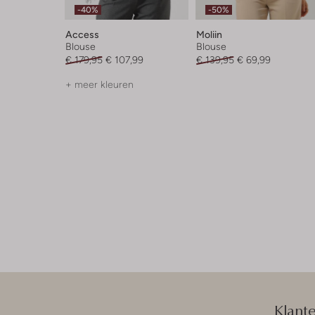
-40%
-50%
Access
Moliin
Blouse
Blouse
€ 179,95
€ 107,99
€ 139,95
€ 69,99
+ meer kleuren
Klant