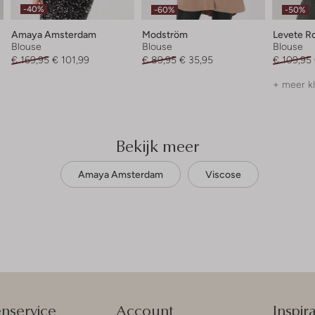
-40%
-60%
-50%
Amaya Amsterdam
Modström
Levete 
Blouse
Blouse
Blouse
€ 169,95
€ 101,99
€ 89,95
€ 35,95
€ 109,95
+ meer k
Bekijk meer
Amaya Amsterdam
Viscose
enservice
Account
Inspira