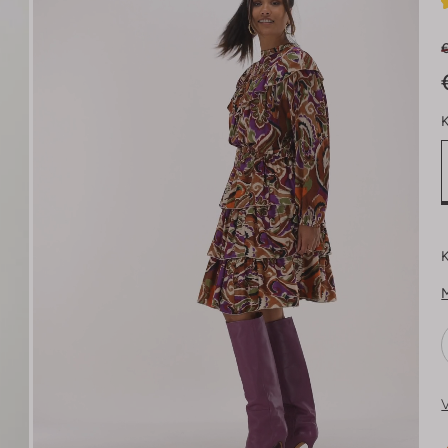
€
K
K
V