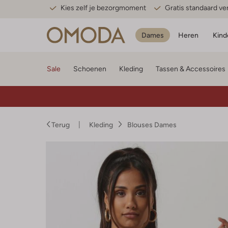
Kies zelf je bezorgmoment
Gratis standaard v
Dames
Heren
Kind
Sale
Schoenen
Kleding
Tassen & Accessoires
Terug
Kleding
Blouses Dames