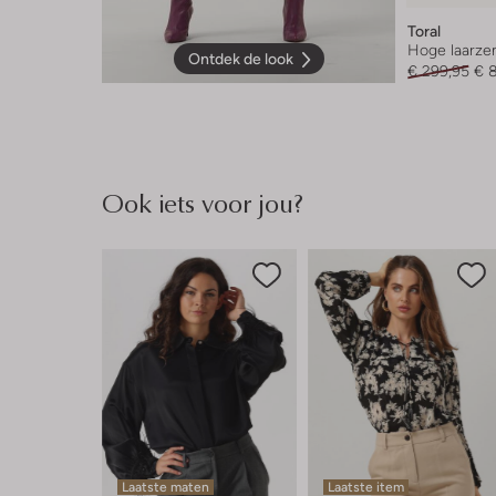
Toral
Hoge laarze
Ontdek de look
€ 299,95
€ 
Ook iets voor jou?
Laatste maten
Laatste item