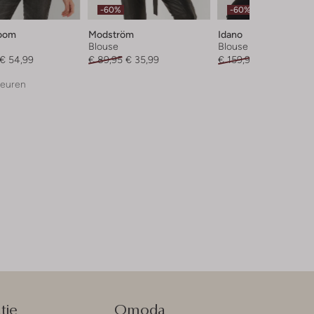
-60%
-60%
Room
Modström
Idano
Blouse
Blouse
€ 54,99
€ 89,95
€ 35,99
€ 159,95
€ 63,99
leuren
tie
Omoda