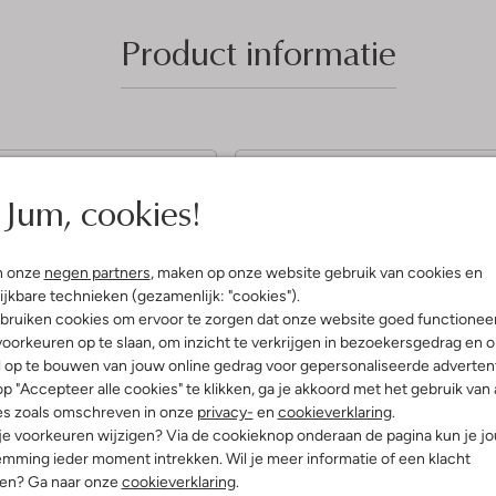
Product informatie
5
(4)
(5)
Jum, cookies!
S
 2024
door leny
07 november 2023
door
Michelle
t
louse
n onze
negen partners
, maken op onze website gebruik van cookies en
Kleurrijke blouse
e
hem teruggebracht want ik
ijkbare technieken (gezamenlijk: "cookies").
t te veel blouse,wel mooie
r
Hele leuke kleurrijke blouse. Leuk 
bruiken cookies om ervoor te zorgen dat onze website goed functionee
de winter te dragen met een gilet.
r
oorkeuren op te slaan, om inzicht te verkrijgen in bezoekersgedrag en 
l op te bouwen van jouw online gedrag voor gepersonaliseerde advertent
e
p "Accepteer alle cookies" te klikken, ga je akkoord met het gebruik van 
n
es zoals omschreven in onze
privacy-
en
cookieverklaring
.
 je voorkeuren wijzigen? Via de cookieknop onderaan de pagina kun je j
mming ieder moment intrekken. Wil je meer informatie of een klacht
nen? Ga naar onze
cookieverklaring
.