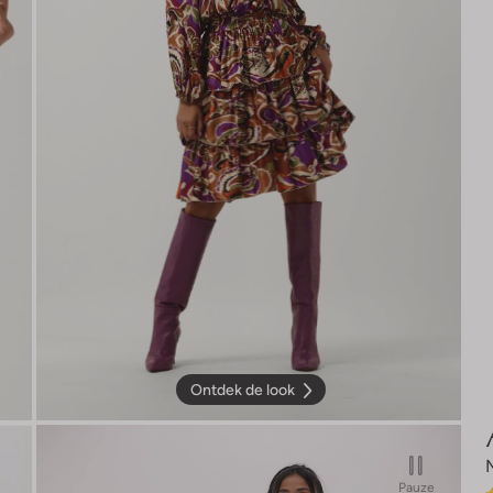
Ontdek de look
Pauze