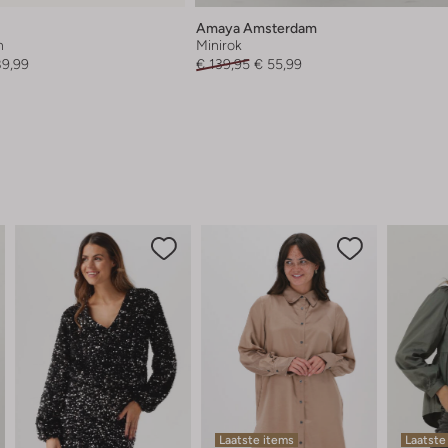
Amaya Amsterdam
n
Minirok
89,99
€ 139,95
€ 55,99
Laatste items
Laatste