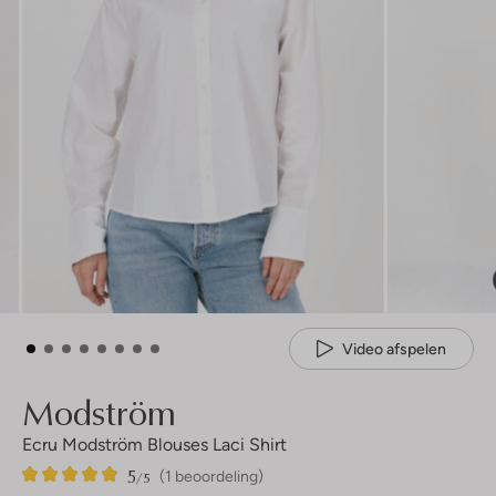
Video afspelen
Modström
Ecru Modström Blouses Laci Shirt
5
1
5
/5
(1 beoordeling)