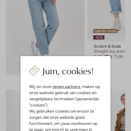
Laatste items
-40%
Scotch & Soda
Straight leg jeans
€ 119,95
€ 71,99
Jum, cookies!
Ontdek de look
Wij, en onze
negen partners
, maken op
onze website gebruik van cookies en
vergelijkbare technieken (gezamenlijk:
"cookies").
Wij gebruiken cookies om ervoor te
zorgen dat onze website goed
functioneert, om jouw voorkeuren op
te slaan, om inzicht te verkrijgen in