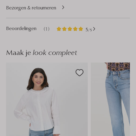
Bezorgen & retourneren
1
5
Beoordelingen
(1)
5
/5
Sterren
Maak je
look compleet