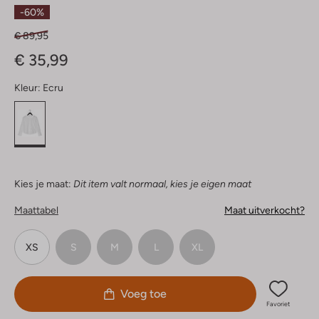
Sterren
-60%
€ 89,95
€ 35,99
Kleur:
Ecru
Kies je maat:
Dit item valt normaal, kies je eigen maat
Maattabel
Maat uitverkocht?
XS
S
M
L
XL
Voeg toe
Favoriet