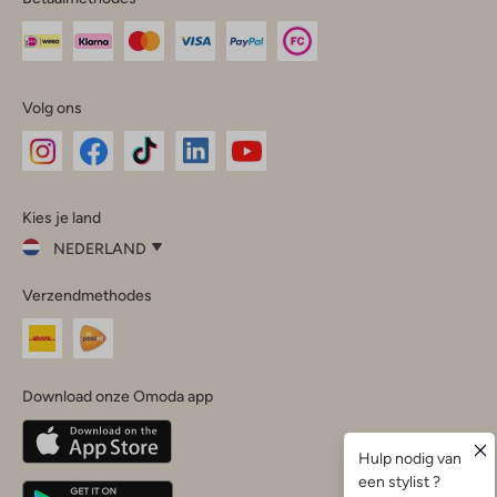
Volg ons
Omoda
Omoda
Omoda
Omoda
Omoda
Kies je land
Instagram
Facebook
TikTok
LinkedIn
YouTube
NEDERLAND
Kies
Verzendmethodes
je
Sluit
land
Nederland
België
(Nederlands)
Download onze Omoda app
Belgique
(Français)
Deutschland