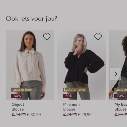
Ook iets voor jou?
Laatste item
Laatste items
Laatste
-30%
-60%
-20%
Object
Minimum
Blouse
Blouse
Blouse
€ 44,99
€ 30,99
€ 74,95
€ 29,99
€ 69,9