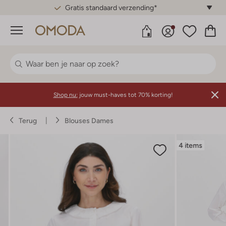
Gratis standaard verzending*
Menu
Shop nu:
jouw must-haves tot 70% korting!
Terug
Blouses Dames
4 items