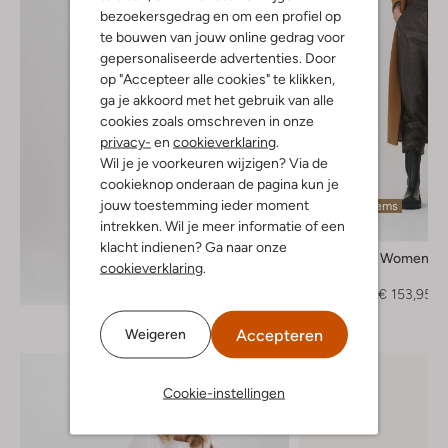
bezoekersgedrag en om een profiel op
te bouwen van jouw online gedrag voor
gepersonaliseerde advertenties. Door
op "Accepteer alle cookies" te klikken,
ga je akkoord met het gebruik van alle
cookies zoals omschreven in onze
privacy-
en
cookieverklaring
.
Wil je je voorkeuren wijzigen? Via de
cookieknop onderaan de pagina kun je
jouw toestemming ieder moment
Laatste items
intrekken. Wil je meer informatie of een
-30%
klacht indienen? Ga naar onze
Selected Women
cookieverklaring
.
Mantel
Ontdek de look
€ 219,95
€ 153,95
Accepteren
Weigeren
Cookie-instellingen