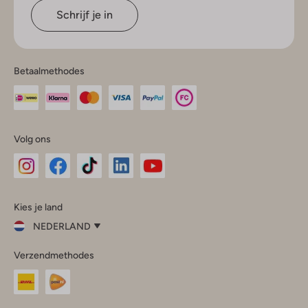
Schrijf je in
Betaalmethodes
Volg ons
Omoda
Omoda
Omoda
Omoda
Omoda
Kies je land
Instagram
Facebook
TikTok
LinkedIn
YouTube
NEDERLAND
Kies
Verzendmethodes
je
Sluit
land
Nederland