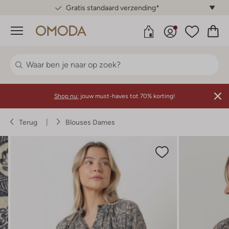
Gratis standaard verzending*
Menu
Shop nu:
jouw must-haves tot 70% korting!
Terug
Blouses Dames