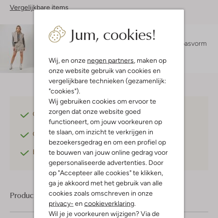
Vergelijkbare items
Jum, cookies!
Maatadvies
Sara is 1 meter 78 lang en draagt maat S.
De pasvorm
is
regular fit
.
Wij, en onze
negen partners
, maken op
onze website gebruik van cookies en
vergelijkbare technieken (gezamenlijk:
"cookies").
Wij gebruiken cookies om ervoor te
zorgen dat onze website goed
Gratis verzending
vanaf €75,-
functioneert, om jouw voorkeuren op
te slaan, om inzicht te verkrijgen in
Gratis retourneren
binnen 30 dagen*
bezoekersgedrag en om een profiel op
Betaal achteraf
met Klarna
te bouwen van jouw online gedrag voor
gepersonaliseerde advertenties. Door
op "Accepteer alle cookies" te klikken,
ga je akkoord met het gebruik van alle
cookies zoals omschreven in onze
Product informatie
privacy-
en
cookieverklaring
.
Wil je je voorkeuren wijzigen? Via de