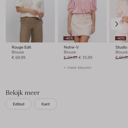
-40%
-40%
Rouge Edit
Notre-V
Studi
Blouse
Blouse
Blouse
€ 69,99
€ 59,99
€ 35,99
€ 69,9
+ meer kleuren
Bekijk meer
Edited
Kant