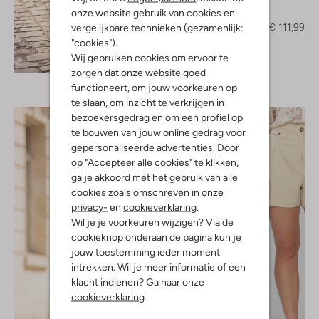
Toral
onze website gebruik van cookies en
Muiltjes
€ 159,99
€ 111,99
vergelijkbare technieken (gezamenlijk:
"cookies").
Ontdek de look
Wij gebruiken cookies om ervoor te
zorgen dat onze website goed
functioneert, om jouw voorkeuren op
te slaan, om inzicht te verkrijgen in
bezoekersgedrag en om een profiel op
te bouwen van jouw online gedrag voor
gepersonaliseerde advertenties. Door
op "Accepteer alle cookies" te klikken,
ga je akkoord met het gebruik van alle
cookies zoals omschreven in onze
privacy-
en
cookieverklaring
.
Wil je je voorkeuren wijzigen? Via de
cookieknop onderaan de pagina kun je
jouw toestemming ieder moment
intrekken. Wil je meer informatie of een
klacht indienen? Ga naar onze
cookieverklaring
.