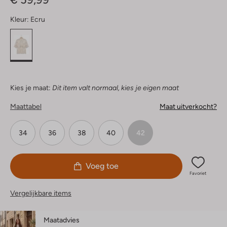
Kleur:
Ecru
Kies je maat:
Dit item valt normaal, kies je eigen maat
Maattabel
Maat uitverkocht?
34
36
38
40
42
Voeg toe
Favoriet
Vergelijkbare items
Maatadvies