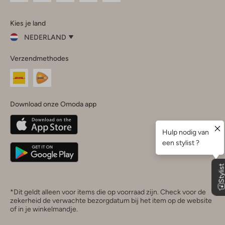
Omoda
Omoda
Omoda
Omoda
Omoda
Kies je land
Instagram
Facebook
TikTok
LinkedIn
YouTube
NEDERLAND
Kies
Verzendmethodes
je
Sluit
land
Nederland
België
(Nederlands)
Download onze Omoda app
Belgique
(Français)
Deutschland
*Dit geldt alleen voor items die op voorraad zijn. Check voor de
zekerheid de verwachte bezorgdatum bij het item op de website
of in je winkelmandje.