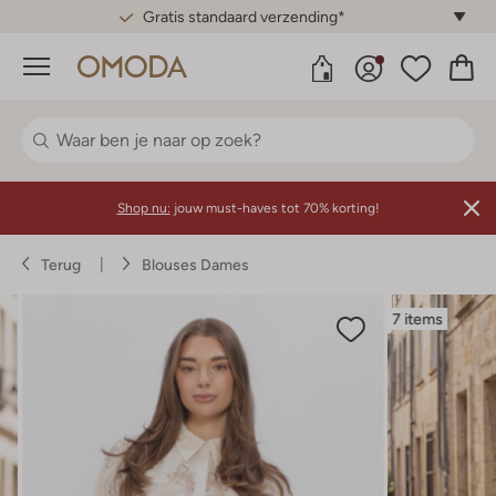
Gratis standaard verzending*
Menu
Shop nu:
jouw must-haves tot 70% korting!
Terug
Blouses Dames
7 items