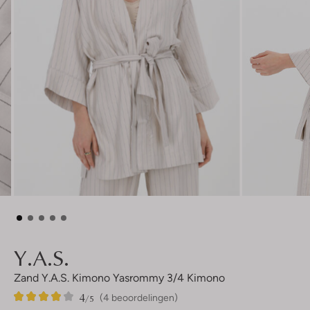
Y.a.s.
Zand Y.a.s. Kimono Yasrommy 3/4 Kimono
4
4
4
/5
(4 beoordelingen)