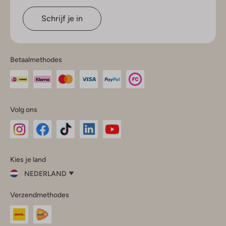
Schrijf je in
Betaalmethodes
Volg ons
Omoda
Omoda
Omoda
Omoda
Omoda
Kies je land
Instagram
Facebook
TikTok
LinkedIn
YouTube
NEDERLAND
Kies
Verzendmethodes
je
Sluit
land
Nederland