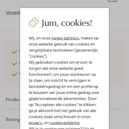
Favoriet
Vergelijkbare items
Jum, cookies!
Wij, en onze
negen partners
, maken op
onze website gebruik van cookies en
vergelijkbare technieken (gezamenlijk:
Gratis verzending
vanaf €75,-
"cookies").
Wij gebruiken cookies om ervoor te
Gratis retourneren
binnen 30 dagen*
zorgen dat onze website goed
Betaal achteraf
met Klarna
functioneert, om jouw voorkeuren op
te slaan, om inzicht te verkrijgen in
bezoekersgedrag en om een profiel op
te bouwen van jouw online gedrag voor
gepersonaliseerde advertenties. Door
Product informatie
op "Accepteer alle cookies" te klikken,
ga je akkoord met het gebruik van alle
cookies zoals omschreven in onze
Bezorgen & retourneren
privacy-
en
cookieverklaring
.
Wil je je voorkeuren wijzigen? Via de