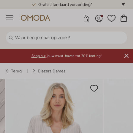
Gratis standaard verzending*
Menu
Shop nu:
jouw must-haves tot 70% korting!
Terug
Blazers Dames