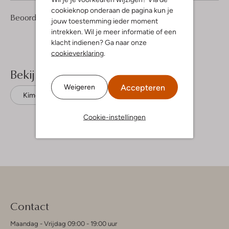
cookieknop onderaan de pagina kun je
4
4
Beoordelingen
(4)
4
/5
jouw toestemming ieder moment
Sterren
intrekken. Wil je meer informatie of een
klacht indienen? Ga naar onze
cookieverklaring
.
Bekijk meer
Accepteren
Weigeren
Kimono’s
Y.a.s.
Viscose
Cookie-instellingen
Contact
Maandag - Vrijdag 09:00 - 19:00 uur