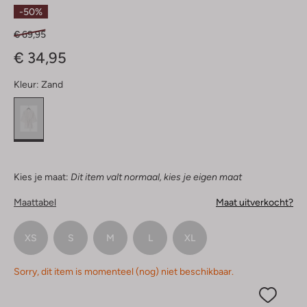
Sterren
-50%
€ 69,95
€ 34,95
Kleur:
Zand
Kies je maat:
Dit item valt normaal, kies je eigen maat
Maattabel
Maat uitverkocht?
XS
S
M
L
XL
Sorry, dit item is momenteel (nog) niet beschikbaar.