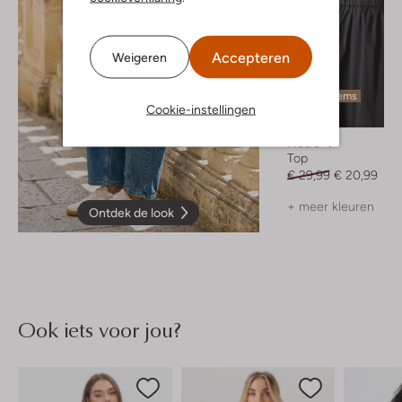
Accepteren
Weigeren
Laatste items
Cookie-instellingen
-30%
Notre-V
Top
€ 29,99
€ 20,99
+ meer kleuren
Ontdek de look
Ook iets voor jou?