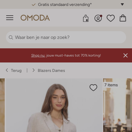
Gratis standaard verzending*
Menu
Shop nu:
jouw must-haves tot 70% korting!
Terug
Blazers Dames
7 items