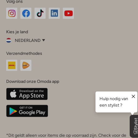
Volg ons
Omoda
Omoda
Omoda
Omoda
Omoda
Kies je land
Instagram
Facebook
TikTok
LinkedIn
YouTube
NEDERLAND
Kies
Verzendmethodes
je
Sluit
land
Nederland
België
(Nederlands)
Download onze Omoda app
Belgique
(Français)
Deutschland
*Dit geldt alleen voor items die op voorraad zijn. Check voor de