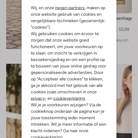
Laatste maten
Wij, en onze
negen partners
, maken op
-20%
onze website gebruik van cookies en
Msch Copenhagen
vergelijkbare technieken (gezamenlijk:
Gilet
"cookies").
€ 69,99
€ 55,99
Wij gebruiken cookies om ervoor te
zorgen dat onze website goed
+ meer kleuren
Ontdek de look
functioneert, om jouw voorkeuren op
te slaan, om inzicht te verkrijgen in
bezoekersgedrag en om een profiel op
te bouwen van jouw online gedrag voor
gepersonaliseerde advertenties. Door
op "Accepteer alle cookies" te klikken,
ga je akkoord met het gebruik van alle
cookies zoals omschreven in onze
privacy-
en
cookieverklaring
.
Wil je je voorkeuren wijzigen? Via de
cookieknop onderaan de pagina kun je
jouw toestemming ieder moment
intrekken. Wil je meer informatie of een
klacht indienen? Ga naar onze
cookieverklaring
.