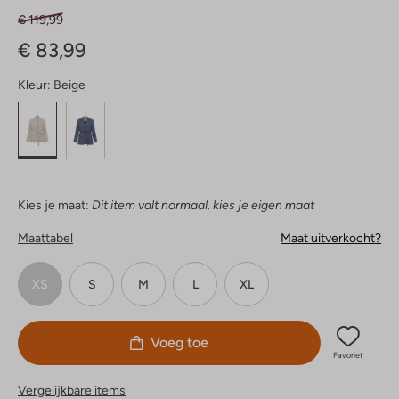
€ 119,99
€ 83,99
Kleur:
Beige
Kies je maat:
Dit item valt normaal, kies je eigen maat
Maattabel
Maat uitverkocht?
XS
S
M
L
XL
Voeg toe
Favoriet
Vergelijkbare items