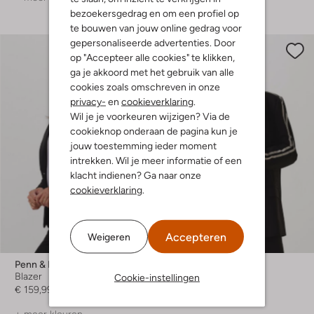
bezoekersgedrag en om een profiel op
te bouwen van jouw online gedrag voor
gepersonaliseerde advertenties. Door
op "Accepteer alle cookies" te klikken,
ga je akkoord met het gebruik van alle
cookies zoals omschreven in onze
privacy-
en
cookieverklaring
.
Wil je je voorkeuren wijzigen? Via de
cookieknop onderaan de pagina kun je
jouw toestemming ieder moment
intrekken. Wil je meer informatie of een
klacht indienen? Ga naar onze
cookieverklaring
.
Laatste item
Accepteren
Weigeren
Penn & Ink
Penn & Ink
Blazer
Blazer
Cookie-instellingen
€ 159,99
€ 219,99