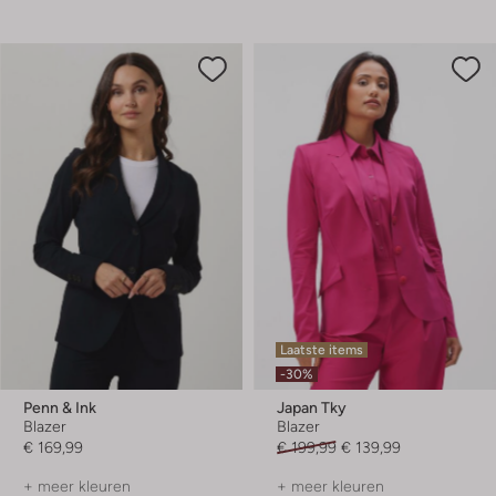
Laatste items
-30%
Penn & Ink
Japan Tky
Blazer
Blazer
€ 169,99
€ 199,99
€ 139,99
+ meer kleuren
+ meer kleuren