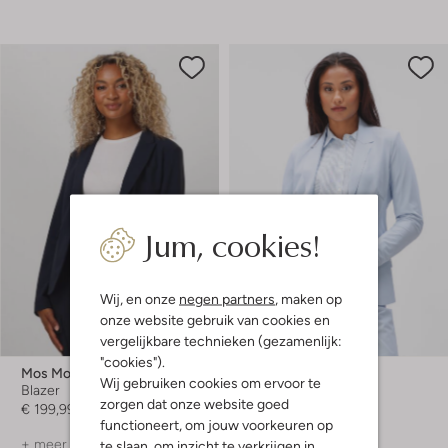
Jum, cookies!
Wij, en onze
negen partners
, maken op
onze website gebruik van cookies en
Laatste item
vergelijkbare technieken (gezamenlijk:
-20%
"cookies").
Mos Mosh
Japan Tky
Wij gebruiken cookies om ervoor te
Blazer
Blazer
zorgen dat onze website goed
€ 199,99
€ 199,99
€ 159,99
functioneert, om jouw voorkeuren op
+ meer kleuren
+ meer kleuren
te slaan, om inzicht te verkrijgen in