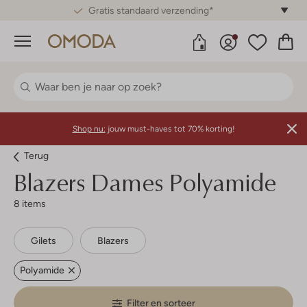
Gratis standaard verzending*
Menu
Shop nu:
jouw must-haves tot 70% korting!
Terug
Blazers Dames Polyamide
8 items
Gilets
Blazers
Polyamide
Filter en sorteer