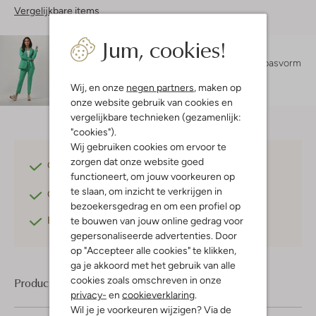
Vergelijkbare items
Jum, cookies!
Maatadvies
Lexi is 1 meter 75 lang en draagt maat 36.
De pasvorm
is
losvallend
.
Wij, en onze
negen partners
, maken op
onze website gebruik van cookies en
vergelijkbare technieken (gezamenlijk:
"cookies").
Wij gebruiken cookies om ervoor te
zorgen dat onze website goed
Gratis verzending
vanaf €75,-
functioneert, om jouw voorkeuren op
te slaan, om inzicht te verkrijgen in
Gratis retourneren
binnen 30 dagen*
bezoekersgedrag en om een profiel op
Betaal achteraf
met Klarna
te bouwen van jouw online gedrag voor
gepersonaliseerde advertenties. Door
op "Accepteer alle cookies" te klikken,
ga je akkoord met het gebruik van alle
cookies zoals omschreven in onze
Product informatie
privacy-
en
cookieverklaring
.
Wil je je voorkeuren wijzigen? Via de