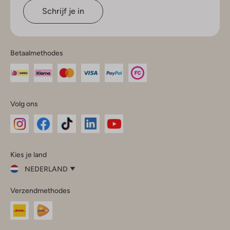
Schrijf je in
Betaalmethodes
Volg ons
Omoda
Omoda
Omoda
Omoda
Omoda
Kies je land
Instagram
Facebook
TikTok
LinkedIn
YouTube
NEDERLAND
Kies
Verzendmethodes
je
Sluit
land
Nederland