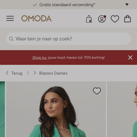
Gratis standaard verzending*
Menu
Shop nu:
jouw must-haves tot 70% korting!
Terug
Blazers Dames