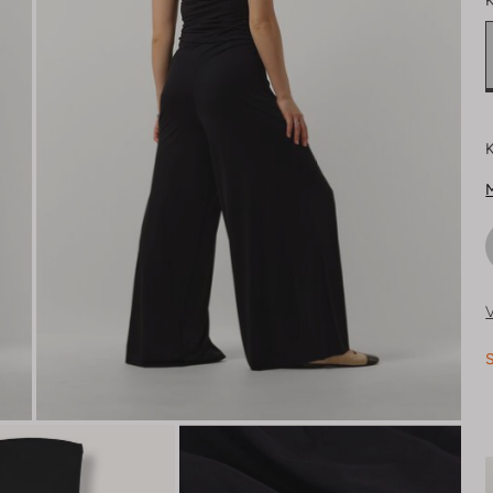
K
K
M
V
S