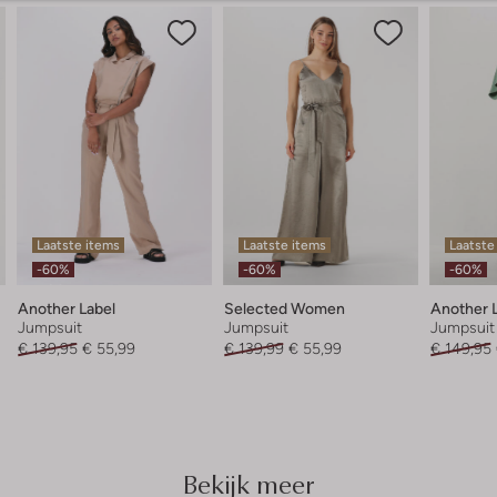
Laatste items
Laatste items
Laatste
-60%
-60%
-60%
Another Label
Selected Women
Another 
Jumpsuit
Jumpsuit
Jumpsuit
€ 139,95
€ 55,99
€ 139,99
€ 55,99
€ 149,95
Bekijk meer