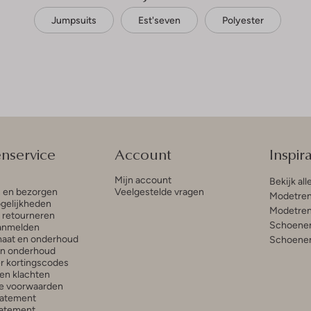
Jumpsuits
Est'seven
Polyester
enservice
Account
Inspira
Mijn account
Bekijk all
n en bezorgen
Veelgestelde vragen
Modetren
gelijkheden
Modetren
n retourneren
Schoenen
anmelden
aat en onderhoud
Schoenen
en onderhoud
r kortingscodes
en klachten
e voorwaarden
tatement
atement