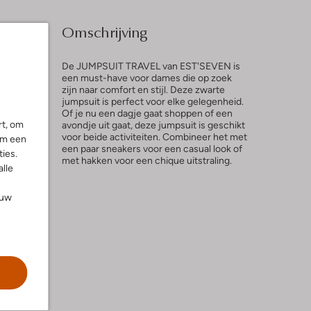
Omschrijving
De JUMPSUIT TRAVEL van EST'SEVEN is
een must-have voor dames die op zoek
zijn naar comfort en stijl. Deze zwarte
jumpsuit is perfect voor elke gelegenheid.
l
Of je nu een dagje gaat shoppen of een
rt, om
avondje uit gaat, deze jumpsuit is geschikt
ng
voor beide activiteiten. Combineer het met
om een
een paar sneakers voor een casual look of
ies.
met hakken voor een chique uitstraling.
alle
ouw