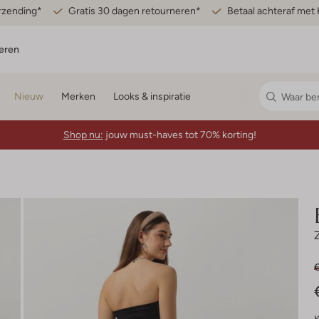
erzending*
Gratis 30 dagen retourneren*
Betaal achteraf met 
eren
Nieuw
Merken
Looks & inspiratie
Shop nu:
jouw must-haves tot 70% korting!
€