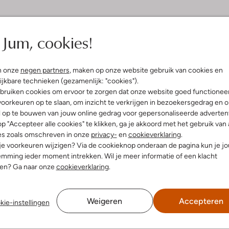
elling & Pasvorm
Wasvoorschriften
Jum, cookies!
t
Normaal wassen op 30 °C
olyester
Strijken op maximaal 110 °C
ercentages:
n onze
negen partners
, maken op onze website gebruik van cookies en
er En 22% Elastaan
Kan niet in de droogtromme
ijkbare technieken (gezamenlijk: "cookies").
e:
Hoge Taille
bruiken cookies om ervoor te zorgen dat onze website goed functionee
Gewone chemische reinigi
oorkeuren op te slaan, om inzicht te verkrijgen in bezoekersgedrag en 
Niet bleken
l op te bouwen van jouw online gedrag voor gepersonaliseerde advertent
p "Accepteer alle cookies" te klikken, ga je akkoord met het gebruik van 
es zoals omschreven in onze
privacy-
en
cookieverklaring
.
 je voorkeuren wijzigen? Via de cookieknop onderaan de pagina kun je j
mming ieder moment intrekken. Wil je meer informatie of een klacht
nen? Ga naar onze
cookieverklaring
.
Weigeren
Accepteren
kie-instellingen