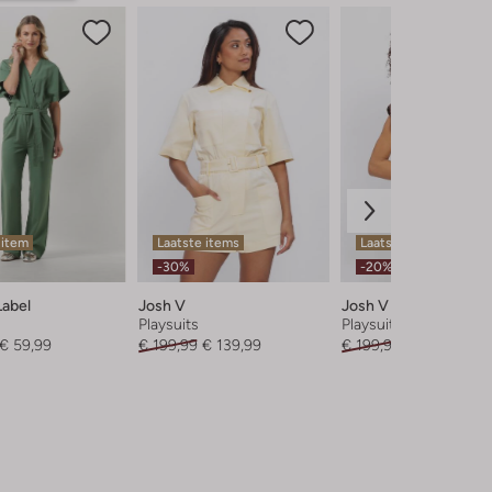
 item
Laatste items
Laatste item
-30%
-20%
Label
Josh V
Josh V
Playsuits
Playsuits
€ 59,99
€ 199,99
€ 139,99
€ 199,99
€ 159,99