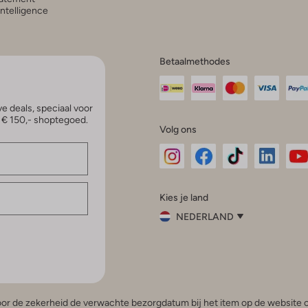
 Intelligence
Betaalmethodes
e deals, speciaal voor
p € 150,- shoptegoed.
Volg ons
Omoda
Omoda
Omoda
Omoda
Om
Kies je land
Instagram
Facebook
TikTok
LinkedI
Yo
NEDERLAND
Kies
je
Sluit
land
Nederland
België
(Nederlands)
 voor de zekerheid de verwachte bezorgdatum bij het item op de website o