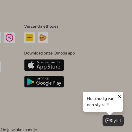
Verzendmethodes
Download onze Omoda app
oda
n
uTube
f in je winkelmandje.