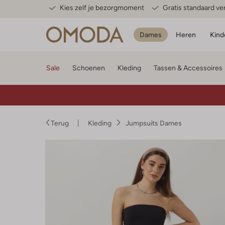
Kies zelf je bezorgmoment
Gratis standaard v
Dames
Heren
Kind
Sale
Schoenen
Kleding
Tassen & Accessoires
Terug
Kleding
Jumpsuits Dames