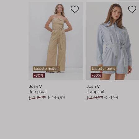
Laatste maten
Laatste items
-30%
-60%
Josh V
Josh V
Jumpsuit
Jumpsuit
€ 209,99
€ 146,99
€ 179,99
€ 71,99