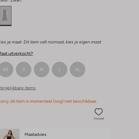
leur:
Zwart
ies je maat:
Dit item valt normaal, kies je eigen maat
aat uitverkocht?
XS
S
M
L
XL
ergelijkbare items
orry, dit item is momenteel (nog) niet beschikbaar.
Favoriet
Maatadvies