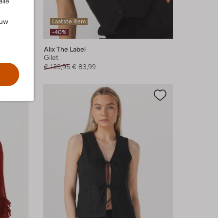
alle
ouw
Laatste item
-40%
Alix The Label
Gilet
€ 139,95
€ 83,99