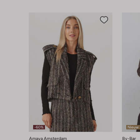
-60%
Nieuw
Amaya Amsterdam
By-Bar