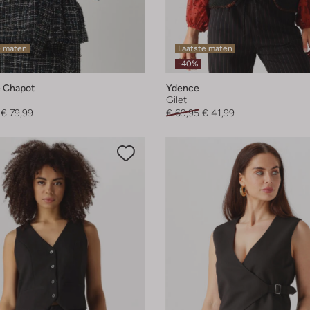
e maten
Laatste maten
-40%
 Chapot
Ydence
Gilet
€ 79,99
€ 69,95
€ 41,99