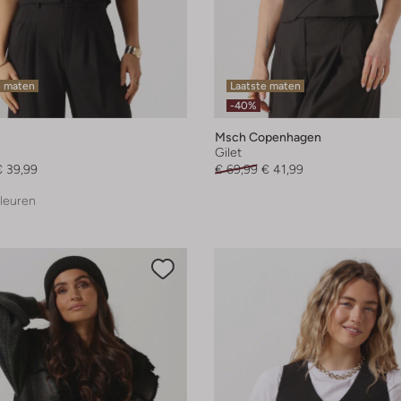
e maten
Laatste maten
-40%
Msch Copenhagen
Gilet
€ 39,99
€ 69,99
€ 41,99
leuren