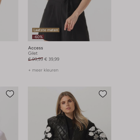
Laatste maten
-60%
Access
Gilet
€ 99,99
€ 39,99
+ meer kleuren