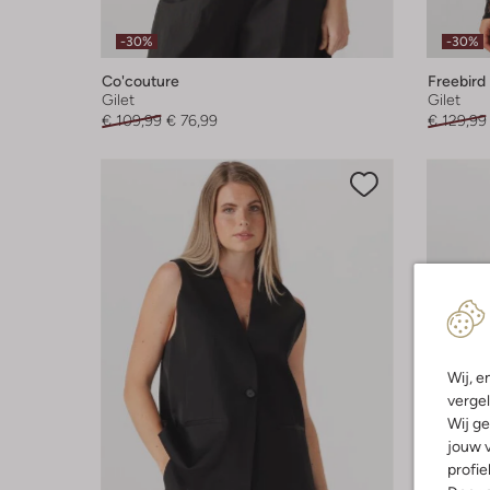
-30%
-30%
Co'couture
Freebird
Gilet
Gilet
€ 109,99
€ 76,99
€ 129,99
Wij, e
vergel
Wij ge
jouw v
profie