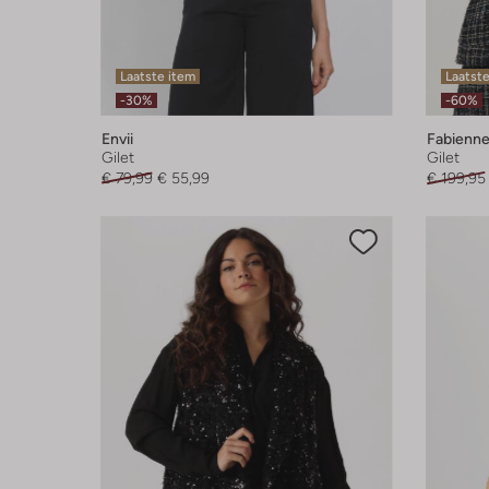
Laatste item
Laatst
-30%
-60%
Envii
Fabienne
Gilet
Gilet
€ 79,99
€ 55,99
€ 199,95