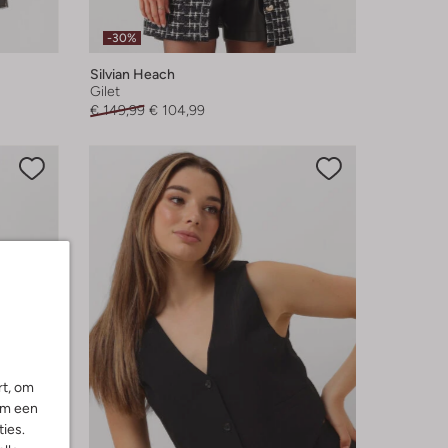
-30%
Silvian Heach
Gilet
€ 149,99
€ 104,99
rt, om
om een
ies.