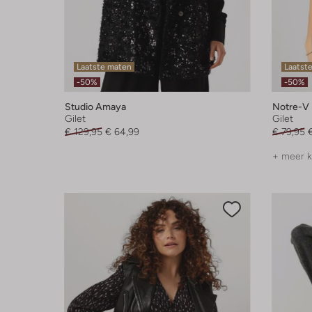
Laatste maten
Laatst
-50%
-50%
Studio Amaya
Notre-V
Gilet
Gilet
€ 129,95
€ 64,99
€ 79,95
+ meer k