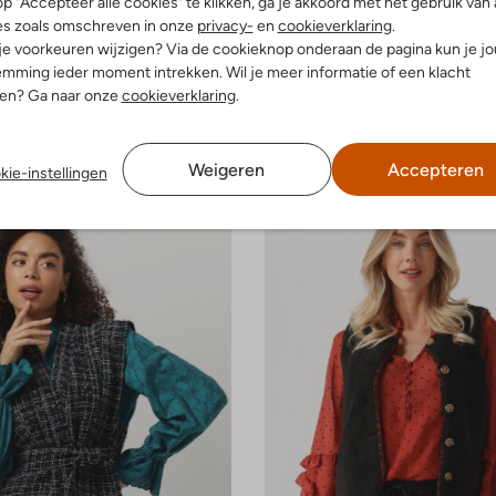
p "Accepteer alle cookies" te klikken, ga je akkoord met het gebruik van 
es zoals omschreven in onze
privacy-
en
cookieverklaring
.
 je voorkeuren wijzigen? Via de cookieknop onderaan de pagina kun je j
e maten
mming ieder moment intrekken. Wil je meer informatie of een klacht
-50%
nen? Ga naar onze
cookieverklaring
.
 Chapot
Ibana
Gilet
€ 99,99
€ 229,95
€ 114,99
Weigeren
Accepteren
kie-instellingen