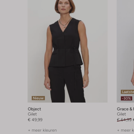
Laatst
Nieuw
-30%
Object
Grace & 
Gilet
Gilet
€ 49,99
€ 64,99
+ meer kleuren
+ meer k