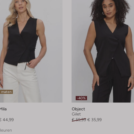
e maten
-40%
Mila
Object
Gilet
€ 44,99
€ 59,99
€ 35,99
leuren