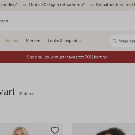
erzending*
Gratis 30 dagen retourneren*
Betaal achteraf met 
eren
Nieuw
Merken
Looks & inspiratie
Shop nu:
jouw must-haves tot 70% korting!
wart
31 items