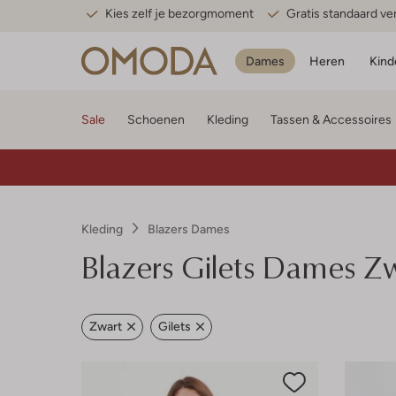
Kies zelf je bezorgmoment
Gratis standaard v
Dames
Heren
Kind
Sale
Schoenen
Kleding
Tassen & Accessoires
Kleding
Blazers Dames
Blazers Gilets Dames Z
Zwart
Gilets