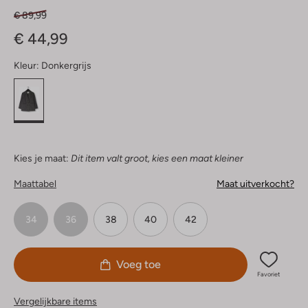
€ 89,99
€ 44,99
Kleur:
Donkergrijs
Kies je maat:
Dit item valt groot, kies een maat kleiner
Maattabel
Maat uitverkocht?
34
36
38
40
42
Voeg toe
Favoriet
Vergelijkbare items