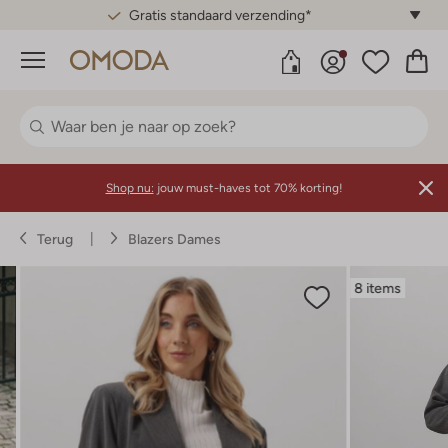
Gratis standaard verzending*
Menu
Shop nu:
jouw must-haves tot 70% korting!
Terug
Blazers Dames
8 items