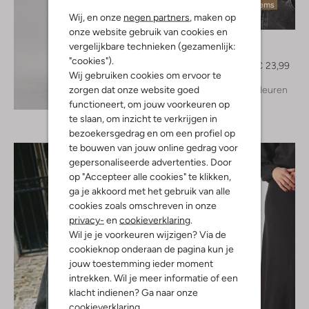
Laatste items
Wij, en onze
negen partners
, maken op
-40%
onze website gebruik van cookies en
Ydence
vergelijkbare technieken (gezamenlijk:
Top
"cookies").
€ 39,95
€ 23,99
Wij gebruiken cookies om ervoor te
zorgen dat onze website goed
+ meer kleuren
Ontdek de look
functioneert, om jouw voorkeuren op
te slaan, om inzicht te verkrijgen in
bezoekersgedrag en om een profiel op
te bouwen van jouw online gedrag voor
gepersonaliseerde advertenties. Door
op "Accepteer alle cookies" te klikken,
ga je akkoord met het gebruik van alle
cookies zoals omschreven in onze
privacy-
en
cookieverklaring
.
Wil je je voorkeuren wijzigen? Via de
cookieknop onderaan de pagina kun je
jouw toestemming ieder moment
intrekken. Wil je meer informatie of een
klacht indienen? Ga naar onze
cookieverklaring
.