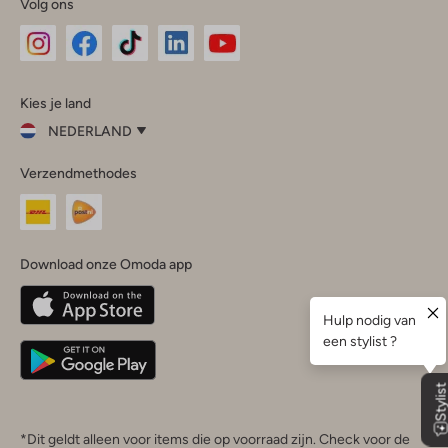
Volg ons
Omoda
Omoda
Omoda
Omoda
Omoda
Kies je land
Instagram
Facebook
TikTok
LinkedIn
YouTube
NEDERLAND
Kies
Verzendmethodes
je
Sluit
land
Nederland
België
(Nederlands)
Download onze Omoda app
Belgique
(Français)
Deutschland
*Dit geldt alleen voor items die op voorraad zijn. Check voor de