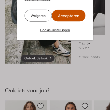
Accepteren
Weigeren
Cookie-instellingen
Y.a.s.
Maxirok
€ 69,99
+ meer kleuren
Ontdek de look
Ook iets voor jou?