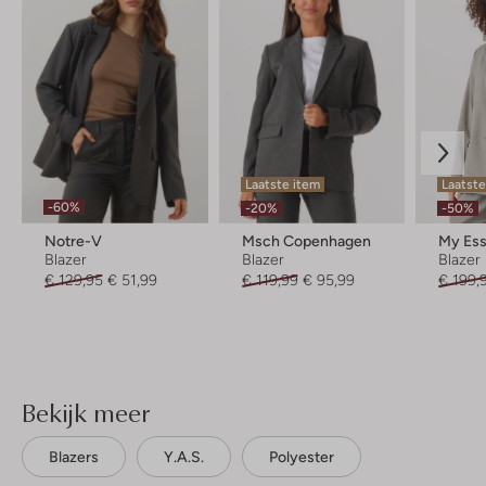
Laatste item
Laatste
-60%
-20%
-50%
Notre-V
Msch Copenhagen
Blazer
Blazer
Blazer
€ 129,95
€ 51,99
€ 119,99
€ 95,99
€ 199,
Bekijk meer
Blazers
Y.a.s.
Polyester