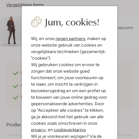
Vergelijkbare items
Jum, cookies!
Maatadvies
Lara is 1 meter 76 lang en draagt maat 36.
De pasvorm
is
regular fit
.
Wij, en onze
negen partners
, maken op
onze website gebruik van cookies en
vergelijkbare technieken (gezamenlijk:
"cookies").
Wij gebruiken cookies om ervoor te
zorgen dat onze website goed
Gratis verzending
vanaf €75,-
functioneert, om jouw voorkeuren op
te slaan, om inzicht te verkrijgen in
Gratis retourneren
binnen 30 dagen*
bezoekersgedrag en om een profiel op
Betaal achteraf
met Klarna
te bouwen van jouw online gedrag voor
gepersonaliseerde advertenties. Door
op "Accepteer alle cookies" te klikken,
ga je akkoord met het gebruik van alle
cookies zoals omschreven in onze
Product informatie
privacy-
en
cookieverklaring
.
Wil je je voorkeuren wijzigen? Via de