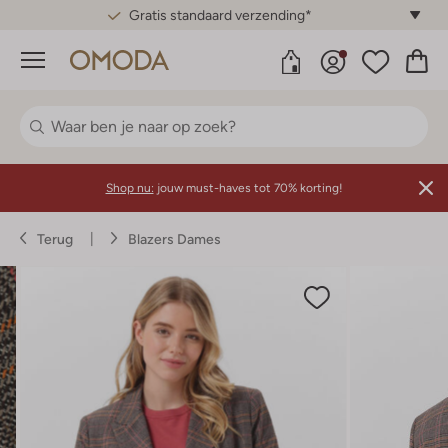
Gratis standaard verzending*
Menu
Shop nu:
jouw must-haves tot 70% korting!
Terug
Blazers Dames