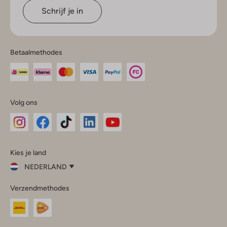
Schrijf je in
Betaalmethodes
Volg ons
Omoda
Omoda
Omoda
Omoda
Omoda
Kies je land
Instagram
Facebook
TikTok
LinkedIn
YouTube
NEDERLAND
Kies
Verzendmethodes
je
Sluit
land
Nederland