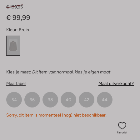
€ 199,95
€ 99,99
Kleur:
Bruin
Kies je maat:
Dit item valt normaal, kies je eigen maat
Maattabel
Maat uitverkocht?
34
36
38
40
42
44
Sorry, dit item is momenteel (nog) niet beschikbaar.
Favoriet