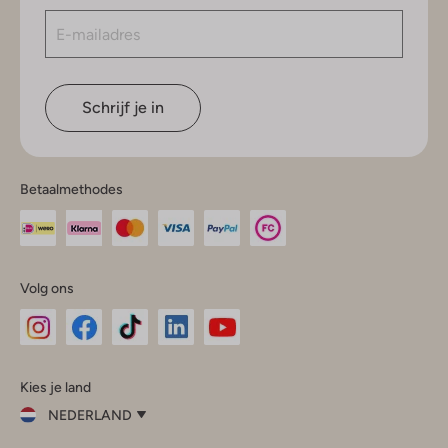
Schrijf je in
Betaalmethodes
Volg ons
Omoda
Omoda
Omoda
Omoda
Omoda
Kies je land
Instagram
Facebook
TikTok
LinkedIn
YouTube
NEDERLAND
Kies