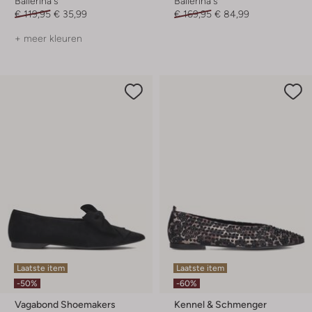
Ballerina's
Ballerina's
€ 119,95
€ 35,99
€ 169,95
€ 84,99
+ meer kleuren
Laatste item
Laatste item
-50%
-60%
Vagabond Shoemakers
Kennel & Schmenger