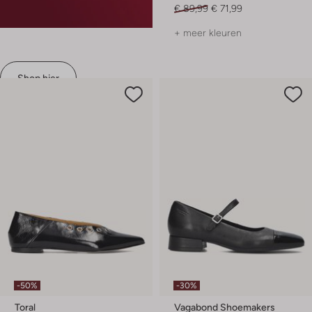
€ 89,99
€ 71,99
+ meer kleuren
Shop hier
-50%
-30%
Toral
Vagabond Shoemakers