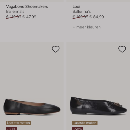
Vagabond Shoemakers
Lodi
Ballerina's
Ballerina's
€ 119,99
€ 47,99
€ 169,95
€ 84,99
+ meer kleuren
Laatste maten
Laatste maten
-50%
-50%