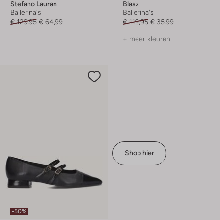
Stefano Lauran
Blasz
Ballerina's
Ballerina's
€ 129,95
€ 64,99
€ 119,95
€ 35,99
+ meer kleuren
Shop hier
-50%