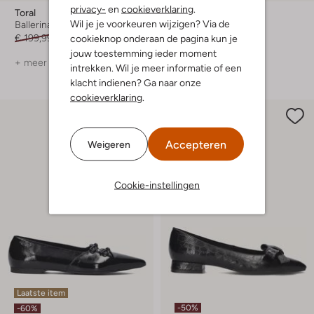
privacy-
en
cookieverklaring
.
Toral
Unisa
Wil je je voorkeuren wijzigen? Via de
Ballerina's
Ballerina's
€ 199,99
€ 99,99
€ 109,99
€ 87,99
cookieknop onderaan de pagina kun je
jouw toestemming ieder moment
+ meer kleuren
intrekken. Wil je meer informatie of een
klacht indienen? Ga naar onze
cookieverklaring
.
Accepteren
Weigeren
Cookie-instellingen
Laatste item
-50%
-60%