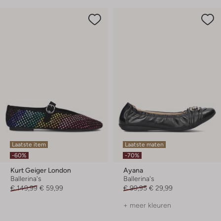
Laatste item
Laatste maten
-60%
-70%
Kurt Geiger London
Ayana
Ballerina's
Ballerina's
€ 149,99
€ 59,99
€ 99,95
€ 29,99
+ meer kleuren