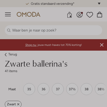
Gratis standaard verzending*
Menu
Shop nu:
jouw must-haves tot 70% korting!
Terug
Zwarte ballerina's
41 items
Maat
35
36
37
37½
38
38½
Zwart