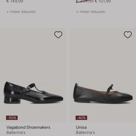
€ 149,99
€ 204,99
€ 101,99
+ meer kleuren
+ meer kleuren
-50%
-40%
Vagabond Shoemakers
Unisa
Ballerina's
Ballerina's