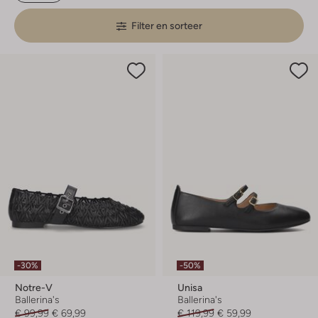
Filter en sorteer
-30%
-50%
Notre-V
Unisa
Ballerina's
Ballerina's
€ 99,99
€ 69,99
€ 119,99
€ 59,99