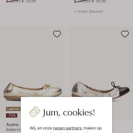
€ 59,95
€ 29,99
€ 149,99
€ 59,99
+ meer kleuren
Jum, cookies!
Laatste maten
-70%
-70%
Ayana
Notre-V
Wij, en onze
negen partners
, maken op
Ballerina's
Ballerina's