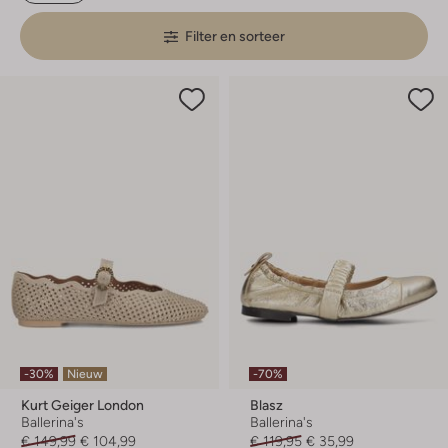
Filter en sorteer
-30%
Nieuw
-70%
Kurt Geiger London
Blasz
Ballerina's
Ballerina's
€ 149,99
€ 104,99
€ 119,95
€ 35,99