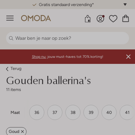
Gratis standaard verzending*
Menu
Shop nu:
jouw must-haves tot 70% korting!
Terug
Gouden ballerina's
11 items
Maat
36
37
38
39
40
41
Goud