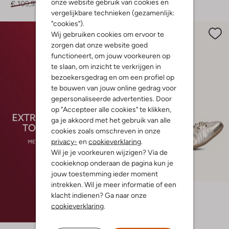
onze website gebruik van cookies en
€ 109,95
€ 32,99
€ 149,95
€ 44,99
vergelijkbare technieken (gezamenlijk:
"cookies").
Wij gebruiken cookies om ervoor te
zorgen dat onze website goed
functioneert, om jouw voorkeuren op
te slaan, om inzicht te verkrijgen in
bezoekersgedrag en om een profiel op
te bouwen van jouw online gedrag voor
gepersonaliseerde advertenties. Door
op "Accepteer alle cookies" te klikken,
ga je akkoord met het gebruik van alle
cookies zoals omschreven in onze
privacy-
en
cookieverklaring
.
Wil je je voorkeuren wijzigen? Via de
cookieknop onderaan de pagina kun je
jouw toestemming ieder moment
-70%
intrekken. Wil je meer informatie of een
Ayana
klacht indienen? Ga naar onze
Ballerina's
cookieverklaring
.
€ 99,95
€ 29,99
+ meer kleuren