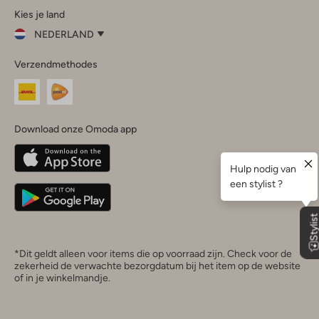
Kies je land
Instagram
Facebook
TikTok
LinkedIn
YouTube
NEDERLAND
Kies
Verzendmethodes
je
Sluit
land
Nederland
België
(Nederlands)
Download onze Omoda app
Belgique
(Français)
Deutschland
*Dit geldt alleen voor items die op voorraad zijn. Check voor de
zekerheid de verwachte bezorgdatum bij het item op de website
of in je winkelmandje.