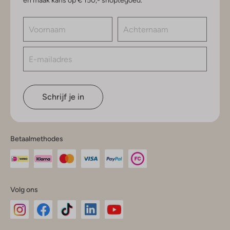
en maak kans op € 150,- shoptegoed.
Schrijf je in
Betaalmethodes
Volg ons
Omoda
Omoda
Omoda
Omoda
Omoda