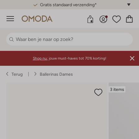
Gratis standaard verzending*
Menu
Shop nu:
jouw must-haves tot 70% korting!
Terug
Ballerinas Dames
3 items