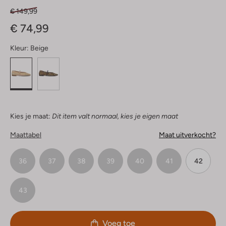
€ 149,99
€ 74,99
Kleur:
Beige
Kies je maat:
Dit item valt normaal, kies je eigen maat
Maattabel
Maat uitverkocht?
36
37
38
39
40
41
42
43
Voeg toe