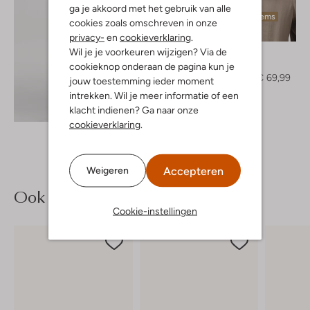
ga je akkoord met het gebruik van alle
Laatste items
cookies zoals omschreven in onze
-30%
privacy-
en
cookieverklaring
.
Wil je je voorkeuren wijzigen? Via de
Drykorn
Top
cookieknop onderaan de pagina kun je
€ 99,99
€ 69,99
jouw toestemming ieder moment
intrekken. Wil je meer informatie of een
Ontdek de look
klacht indienen? Ga naar onze
cookieverklaring
.
Accepteren
Weigeren
Ook iets voor jou?
Cookie-instellingen